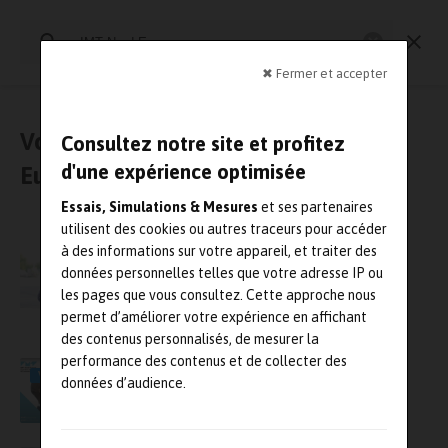
Rechercher
:
Essais physiques
Simulation
Contrôle Qualité
Mesures
✖ Fermer et accepter
Vous avez cherché : « IMT Nord
Consultez notre site et profitez
d'une expérience optimisée
Europe »
Essais, Simulations & Mesures
et ses partenaires
utilisent des cookies ou autres traceurs pour accéder
IMT Lille Douai devient IMT Nord Europe
à des informations sur votre appareil, et traiter des
données personnelles telles que votre adresse IP ou
les pages que vous consultez. Cette approche nous
permet d’améliorer votre expérience en affichant
des contenus personnalisés, de mesurer la
performance des contenus et de collecter des
Réseau énergétique : comment Compolis
VIDÉO
données d’audience.
permet de connecter les matériaux et les
structures