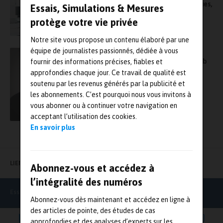
Retrouvez la série de portraits de métrologues,
Essais, Simulations & Mesures
en partenariat avec le CFM
protège votre vie privée
Notre site vous propose un contenu élaboré par une
équipe de journalistes passionnés, dédiée à vous
Olivier Delrieu, PDG du groupe Trescal, a été
nommé au conseil d’administration d’Eurolab
fournir des informations précises, fiables et
approfondies chaque jour. Ce travail de qualité est
soutenu par les revenus générés par la publicité et
les abonnements. C’est pourquoi nous vous invitons à
vous abonner ou à continuer votre navigation en
acceptant l’utilisation des cookies.
En savoir plus
LIENS UTILES
Abonnez-vous et accédez à
l’intégralité des numéros
Essais Simulations & Mesures
Abonnez-vous dès maintenant et accédez en ligne à
des articles de pointe, des études de cas
approfondies et des analyses d’experts sur les