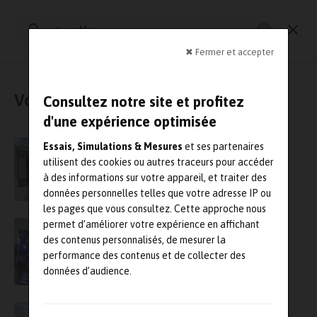
Rechercher
:
Essais physiques
Simulation
Contrôle Qualité
Mesures
✖ Fermer et accepter
Vous avez cherché : « InnovMetric »
Consultez notre site et profitez
d'une expérience optimisée
InnovMetric fait l’acquisition de la propriété
Essais, Simulations & Mesures
et ses partenaires
intellectuelle de Digisens
utilisent des cookies ou autres traceurs pour accéder
à des informations sur votre appareil, et traiter des
données personnelles telles que votre adresse IP ou
les pages que vous consultez. Cette approche nous
Scanner 3D : InnovMetric et Faro Creaform
permet d’améliorer votre expérience en affichant
renforcent leur partenariat
des contenus personnalisés, de mesurer la
performance des contenus et de collecter des
données d’audience.
InnovMetric lance les connecteurs PLM de