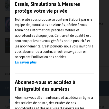
PolyWorks|DataLoopMC
Essais, Simulations & Mesures
protège votre vie privée
PolyWorks Conference Live 2025 : Favoriser
Notre site vous propose un contenu élaboré par une
l’excellence de l’industrie manufacturière grâce
équipe de journalistes passionnés, dédiée à vous
aux technologies de fil numérique
fournir des informations précises, fiables et
approfondies chaque jour. Ce travail de qualité est
PolyWorks Conference Live 2024 : libérez le
soutenu par les revenus générés par la publicité et
plein potentiel de vos mesures 3D
les abonnements. C’est pourquoi nous vous invitons à
vous abonner ou à continuer votre navigation en
acceptant l’utilisation des cookies.
En savoir plus
LIENS UTILES
Abonnez-vous et accédez à
l’intégralité des numéros
Essais Simulations & Mesures
Abonnez-vous dès maintenant et accédez en ligne à
des articles de pointe, des études de cas
Actualités
Agenda
Newsletter
Vidéos
S'abonner
approfondies et des analyses d’experts sur les