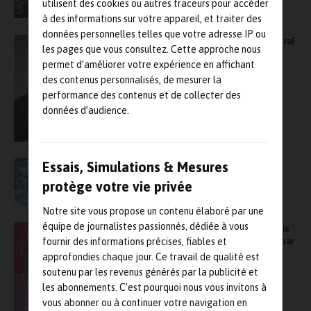
utilisent des cookies ou autres traceurs pour accéder
à des informations sur votre appareil, et traiter des
données personnelles telles que votre adresse IP ou
Stéphane Le Guirriec, nommé directeur général
les pages que vous consultez. Cette approche nous
du Centre d’études et de recherches de
permet d’améliorer votre expérience en affichant
l’industrie du béton (Cerib)
des contenus personnalisés, de mesurer la
performance des contenus et de collecter des
données d’audience.
Essais, Simulations & Mesures
Arts&Métiers lance le Lispen, un nouveau
laboratoire dédié à l’industrie du futur
protège votre vie privée
Notre site vous propose un contenu élaboré par une
équipe de journalistes passionnés, dédiée à vous
Le Cetim annonce la parution d’un ouvrage de
référence sur le mécanisme de fragilisation par
fournir des informations précises, fiables et
l’hydrogène
approfondies chaque jour. Ce travail de qualité est
soutenu par les revenus générés par la publicité et
les abonnements. C’est pourquoi nous vous invitons à
vous abonner ou à continuer votre navigation en