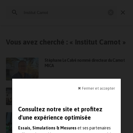
Rechercher
:
Essais physiques
Simulation
Contrôle Qualité
Mesures
Vous avez cherché : « Institut Carnot »
Stéphane Le Calvé nommé directeur du Carnot
MICA
✖ Fermer et accepter
Les prochains Rendez-Vous Carnot se
dérouleront à Lyon les 18 et 19 octobre
Consultez notre site et profitez
Les Arts et Métiers renouvellent leur
d'une expérience optimisée
partenariat avec l’Ecole Navale
Essais, Simulations & Mesures
et ses partenaires