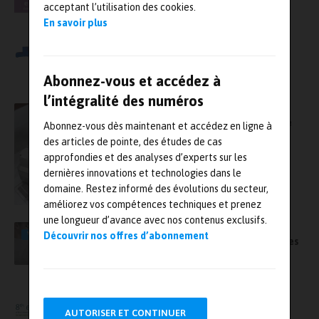
acceptant l’utilisation des cookies.
En savoir plus
Le Cetim annonce la création de Lama, un
laboratoire commun dédié à la maîtrise des
assemblages
Abonnez-vous et accédez à
l’intégralité des numéros
Metal AMS : Première édition du Symposium
international fabrication additive métallique
Abonnez-vous dès maintenant et accédez en ligne à
les 13 et 14 avril au Cetim, à Senlis
des articles de pointe, des études de cas
approfondies et des analyses d’experts sur les
dernières innovations et technologies dans le
domaine. Restez informé des évolutions du secteur,
améliorez vos compétences techniques et prenez
une longueur d’avance avec nos contenus exclusifs.
Le Cetim s’équipe d’un nouveau vibrophore
VIDÉO
Découvrir nos offres d’abonnement
pour les essais de fortes charges à fréquences
élevées
Le monde de la conception mécanique se
retrouve à Fatigue Design, les 20 et 21
AUTORISER ET CONTINUER
novembre au Cetim (Senlis)