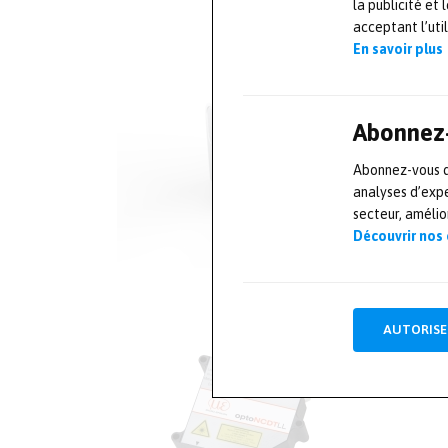
la publicité et
acceptant l’uti
En savoir plus
Abonnez-
Abonnez-vous dè
analyses d’expe
secteur, améli
Découvrir nos
AUTORISE