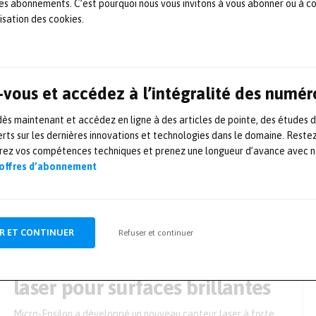
vision
 les abonnements. C’est pourquoi nous vous invitons à vous abonner ou à c
lisation des cookies.
Opton Laser et MOGLabs
signent un accord pour la
vous et accédez à l’intégralité des numér
France et la Suisse romande
s maintenant et accédez en ligne à des articles de pointe, des études 
Opton Laser International (France) a annoncé sa
rts sur les dernières innovations et technologies dans le domaine. Reste
collaboration avec MOGLabs (Australie). MOGLabs est un
leader du marché et l’une des sociétés à la croissance la plus
orez vos compétences techniques et prenez une longueur d’avance avec no
rapide dans le domaine des lasers accordables (ECDL,
 offres d’abonnement
amplificateurs, amplificateurs verrouillés par injection et
électronique et accessoires haut de gamme associés) pour
les laboratoires de physique quantique et les […]
2 janvier 2024
Mesures et essais
R ET CONTINUER
Refuser et continuer
Capteurs de déplacement
laser pour surfaces brillantes
Micro-Epsilon a développé un nouveau capteur laser à forte