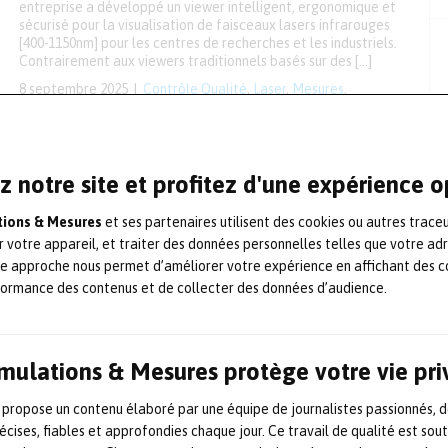
entreprise a développé un viewer intelligent, ergonomique et
sécurisé pour la visualisation de faisceaux lasers infrarouges
[400-1150nm] pour les centres de recherches et les industriels.
Contrairement aux viewers traditionnels basés sur des […]
8 septembre 2025
Contrôle Qualité
,
Laser
,
Mesures
,
Optique / vision
,
Partenariat
Opton Laser, nouveau
z notre site et profitez d'une expérience 
distributeur en France de
ations & Mesures
et ses partenaires utilisent des cookies ou autres trace
Manx Precision Optics
r votre appareil, et traiter des données personnelles telles que votre ad
te approche nous permet d’améliorer votre expérience en affichant des c
Opton Laser International, distributeur français
formance des contenus et de collecter des données d’audience.
d’équipements photoniques implanté aux Ulis, en Île-de-
France, a été nommé en juin distributeur français de Manx
Precision Optics (MPO), fabricant situé sur l’Île de Man et
spécialisé dans les optiques laser haute énergie avec des
Simulations & Mesures protège votre vie pr
traitements à seuil de dommage laser élevé (LIDT). Selon les
termes de l’accord, Opton Laser […]
 propose un contenu élaboré par une équipe de journalistes passionnés, d
18 juin 2025
Contrôle Qualité
,
Laser
,
écises, fiables et approfondies chaque jour. Ce travail de qualité est sou
Marché/Fusion/Acquisition
,
Mesures
,
Optique /