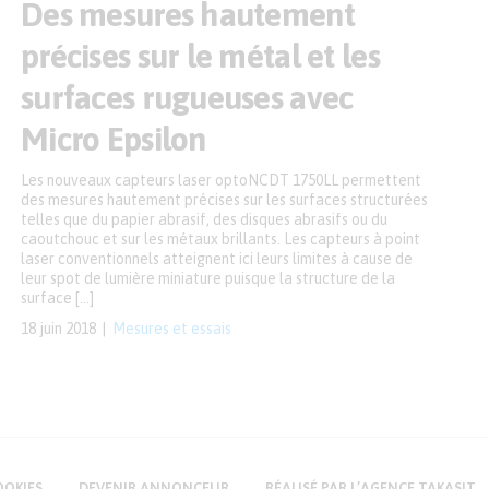
Des mesures hautement
précises sur le métal et les
surfaces rugueuses avec
Micro Epsilon
Les nouveaux capteurs laser optoNCDT 1750LL permettent
des mesures hautement précises sur les surfaces structurées
telles que du papier abrasif, des disques abrasifs ou du
caoutchouc et sur les métaux brillants. Les capteurs à point
laser conventionnels atteignent ici leurs limites à cause de
leur spot de lumière miniature puisque la structure de la
surface […]
18 juin 2018
Mesures et essais
OOKIES
DEVENIR ANNONCEUR
RÉALISÉ PAR L’AGENCE TAKASIT