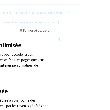
VOUS HÉSITEZ À VOUS ABONNER ?
Consultez les dernières newsletters !
✖ Fermer et accepter
TÉLÉCHARGER L’APPLICATION
MOBILE
optimisée
urs pour accéder à des
resse IP ou les pages que vous
ontenus personnalisés, de
ivée
édiée à vous fournir des
tenu par les revenus générés par