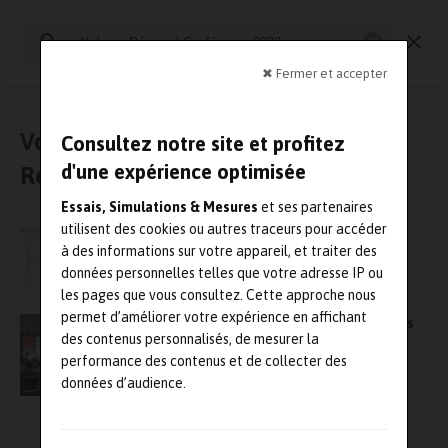
Rechercher
:
Essais physiques
Simulation
Contrôle Qualité
Mesures
✖ Fermer et accepter
Vous avez cherché : « Nafems
Consultez notre site et profitez
d'une expérience optimisée
Régional Conférence 2022 »
Essais, Simulations & Mesures
et ses partenaires
utilisent des cookies ou autres traceurs pour accéder
Comsol France sera présent à la conférence
à des informations sur votre appareil, et traiter des
Nafems France 2022￼
données personnelles telles que votre adresse IP ou
les pages que vous consultez. Cette approche nous
permet d’améliorer votre expérience en affichant
Conférence régionale de Nafems France – les
des contenus personnalisés, de mesurer la
inscriptions sont ouvertes
performance des contenus et de collecter des
données d’audience.