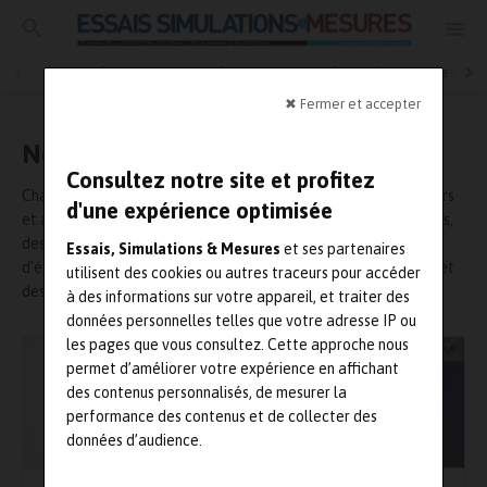
Essais physiques
Simulation
Contrôle Qualité
Mesures
✖ Fermer et accepter
Nos intervenants
Consultez notre site et profitez
Chaque trimestre, retrouvez les différents contributeurs, auteurs
d'une expérience optimisée
et autres collaborateurs du magazine. Parmi eux, des industriels,
des responsables essais, métrologie, simulation et bureaux
Essais, Simulations & Mesures
et ses partenaires
d’études qui s’expriment à travers des tribunes, des interviews et
utilisent des cookies ou autres traceurs pour accéder
des avis d’expert.
à des informations sur votre appareil, et traiter des
données personnelles telles que votre adresse IP ou
les pages que vous consultez. Cette approche nous
permet d’améliorer votre expérience en affichant
des contenus personnalisés, de mesurer la
performance des contenus et de collecter des
données d’audience.