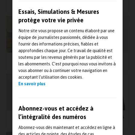
Matthieu Niess
Joseph Merlet – INTESPACE
Essais, Simulations & Mesures
protège votre vie privée
Notre site vous propose un contenu élaboré par une
équipe de journalistes passionnés, dédiée à vous
fournir des informations précises, fiables et
approfondies chaque jour. Ce travail de qualité est
soutenu par les revenus générés par la publicité et
Didier Large – NAFEMS
Daniel Leroy – ALLIANTECH
les abonnements. C’est pourquoi nous vous invitons à
FRANCE
vous abonner ou à continuer votre navigation en
acceptant l’utilisation des cookies.
En savoir plus
Abonnez-vous et accédez à
l’intégralité des numéros
Francisco Chinesta – ESI
Alain Bettacchioli – THALES
GROUP
ALENIA SPACE
Abonnez-vous dès maintenant et accédez en ligne à
des articles de pointe, des études de cas