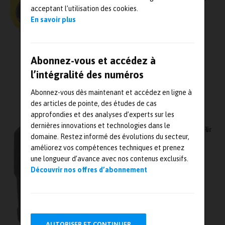
thermique
acceptant l’utilisation des cookies.
En savoir plus
Abonnez-vous et accédez à
l’intégralité des numéros
Abonnez-vous dès maintenant et accédez en ligne à
des articles de pointe, des études de cas
approfondies et des analyses d’experts sur les
dernières innovations et technologies dans le
Lancement du multimètre TRMS thermique Flir
domaine. Restez informé des évolutions du secteur,
DM166 avec fonction IGMTM
améliorez vos compétences techniques et prenez
une longueur d’avance avec nos contenus exclusifs.
Découvrir nos offres d’abonnement
AUTORISER ET CONTINUER