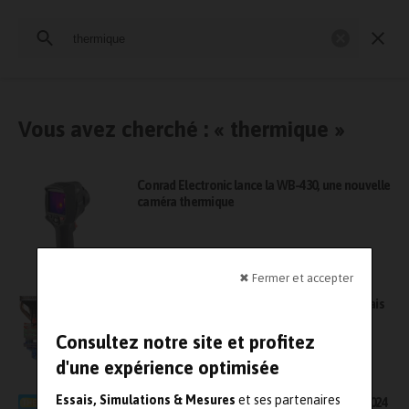
Rechercher
:
Essais physiques
Simulation
Contrôle Qualité
Mesures
Vous avez cherché : « thermique »
Conrad Electronic lance la WB-430, une nouvelle
caméra thermique
✖ Fermer et accepter
Chez Influtherm, un couplage fort entre essais
et simulations en thermique
Consultez notre site et profitez
d'une expérience optimisée
Essais, Simulations & Mesures
et ses partenaires
Fiabilité / thermique : l’atelier Therminique 2024