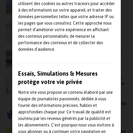
de retour à Toulouse fin septembre
utilisent des cookies ou autres traceurs pour accéder
à des informations sur votre appareil, et traiter des
données personnelles telles que votre adresse IP ou
les pages que vous consultez. Cette approche nous
Un logiciel de simulation pour améliorer la
gestion thermique des batteries
permet d’améliorer votre expérience en affichant
des contenus personnalisés, de mesurer la
performance des contenus et de collecter des
données d’audience.
Un jeu de données thermiques enrichi gratuit
pour les Adas et les tests de véhicules
autonomes
Essais, Simulations & Mesures
ASTE – CSTB : Un webinaire sur les méthodes
protège votre vie privée
d’appréhension du confort thermique dans les
bâtiments et les habitacles
Notre site vous propose un contenu élaboré par une
équipe de journalistes passionnés, dédiée à vous
Transvalor lance un logiciel de simulation dédié
fournir des informations précises, fiables et
au traitement thermique des alliages
approfondies chaque jour. Ce travail de qualité est
métalliques
soutenu par les revenus générés par la publicité et
les abonnements. C’est pourquoi nous vous invitons à
Lancement d’un nouveau débitmètre massique
vous abonner ou à continuer votre navigation en