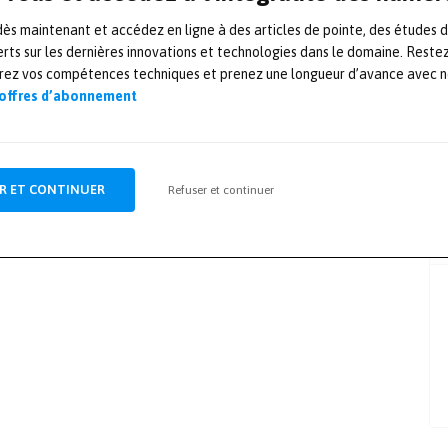
s maintenant et accédez en ligne à des articles de pointe, des études 
rts sur les dernières innovations et technologies dans le domaine. Reste
orez vos compétences techniques et prenez une longueur d’avance avec no
 offres d’abonnement
R ET CONTINUER
Refuser et continuer
salon Mesures Solutions EXPO est organisé
andes marques françaises et internationales