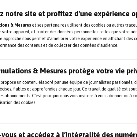
z notre site et profitez d'une expérience 
ations & Mesures
et ses partenaires utilisent des cookies ou autres trace
r votre appareil, et traiter des données personnelles telles que votre ad
te approche nous permet d’améliorer votre expérience en affichant des c
formance des contenus et de collecter des données d’audience.
Simulations & Mesures protège votre vie pr
 propose un contenu élaboré par une équipe de journalistes passionnés, d
écises, fiables et approfondies chaque jour. Ce travail de qualité est sou
 les abonnements. C’est pourquoi nous vous invitons à vous abonner ou à c
lisation des cookies.
Lieu
vous et accédez à l’intégralité des numér
Cité des Congrès de Lyon