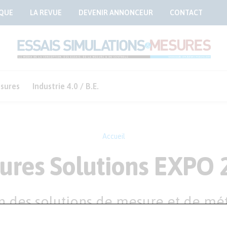
QUE
LA REVUE
DEVENIR ANNONCEUR
CONTACT
sures
Industrie 4.0 / B.E.
Accueil
ures Solutions EXPO 
n des solutions de mesure et de mé