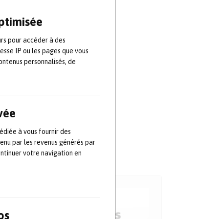
optimisée
urs pour accéder à des
resse IP ou les pages que vous
ontenus personnalisés, de
ivée
édiée à vous fournir des
tenu par les revenus générés par
ontinuer votre navigation en
os