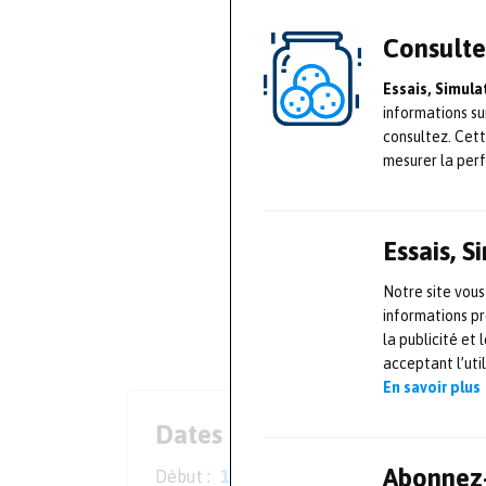
Consulte
Essais, Simul
informations su
consultez. Cet
mesurer la per
Essais, 
Notre site vous
informations pr
la publicité et
acceptant l’uti
En savoir plus
Dates
Abonnez-
Début :
14 octobre 2026
Mercredi