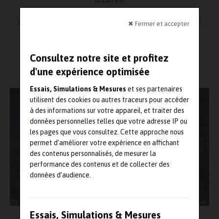
27 mai 2024
BE / Bureau d'étutes
,
Efficacité énergétique /
✖ Fermer et accepter
décarbonation
,
Logiciel
Lecture : 3 minutes
Consultez notre site et profitez
d'une expérience optimisée
Essais, Simulations & Mesures
et ses partenaires
utilisent des cookies ou autres traceurs pour accéder
à des informations sur votre appareil, et traiter des
données personnelles telles que votre adresse IP ou
les pages que vous consultez. Cette approche nous
permet d’améliorer votre expérience en affichant
des contenus personnalisés, de mesurer la
performance des contenus et de collecter des
données d’audience.
Essais, Simulations & Mesures