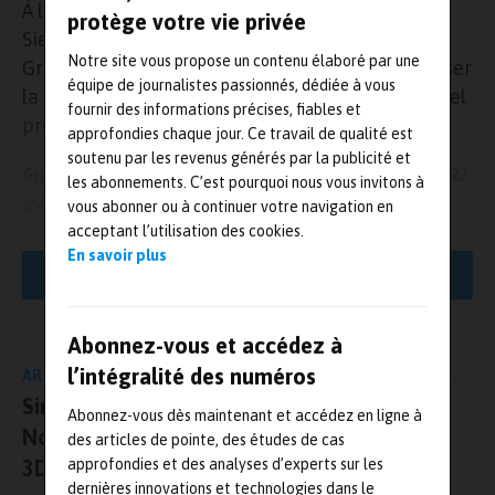
À l’occasion du salon
Viva Technology 2024
,
protège votre vie privée
Siemens France et l’entreprise industrielle
Notre site vous propose un contenu élaboré par une
GravitHy ont conclu un partenariat pour optimiser
équipe de journalistes passionnés, dédiée à vous
la conception et les opérations d’un site industriel
fournir des informations précises, fiables et
producteur de fer décarboné à Fos-sur-Mer.
approfondies chaque jour. Ce travail de qualité est
soutenu par les revenus générés par la publicité et
GravitHy
est une entreprise industrielle française fondée en 2022
les abonnements. C’est pourquoi nous vous invitons à
1
2
spécialisée dans la production de fer bas-carbone (DRI
/HBI
).
vous abonner ou à continuer votre navigation en
Dans un contexte de demande croissante de fer, la jeune
acceptant l’utilisation des cookies.
entreprise accompagne la réduction de l’empreinte carbone des
En savoir plus
LIRE LA SUITE
sidérurgistes alors que le secteur de l’acier est responsable de 8%
de la demande mondiale d’énergie et de 8% des émissions de CO₂
du secteur énergétique.
Abonnez-vous et accédez à
l’intégralité des numéros
Siemens France
et GravitHy annoncent ainsi s’associer pour
ARTICLE PRÉCÉDENT
optimiser les processus de conception et des opérations de la
Simetal3D et AdditiveLab-Research :
Abonnez-vous dès maintenant et accédez en ligne à
future usine GravitHy visant à produire de l’hydrogène et du fer
Nouvelles Avancées et présence au salon
des articles de pointe, des études de cas
bas-carbone à Fos-sur-Mer – un projet d’usine représentant un
approfondies et des analyses d’experts sur les
3DPrint 2024
investissement de 2,2 milliards d’euros.
dernières innovations et technologies dans le