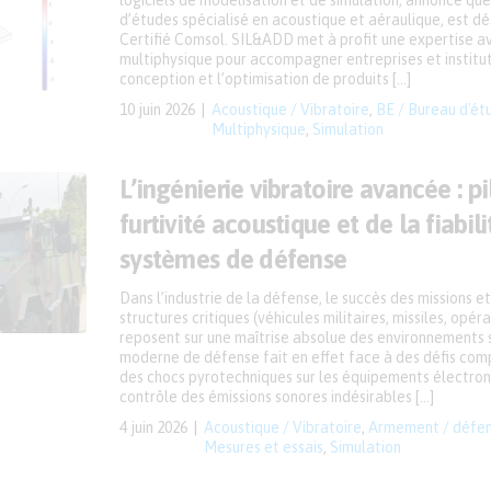
logiciels de modélisation et de simulation, annonce q
d’études spécialisé en acoustique et aéraulique, est d
Certifié Comsol. SIL&ADD met à profit une expertise a
multiphysique pour accompagner entreprises et institu
conception et l’optimisation de produits […]
10 juin 2026
Acoustique / Vibratoire
,
BE / Bureau d'ét
Multiphysique
,
Simulation
L’ingénierie vibratoire avancée : pi
furtivité acoustique et de la fiabil
systèmes de défense
Dans l’industrie de la défense, le succès des missions et
structures critiques (véhicules militaires, missiles, opé
reposent sur une maîtrise absolue des environnements s
moderne de défense fait en effet face à des défis comp
des chocs pyrotechniques sur les équipements électroni
contrôle des émissions sonores indésirables […]
4 juin 2026
Acoustique / Vibratoire
,
Armement / défe
Mesures et essais
,
Simulation