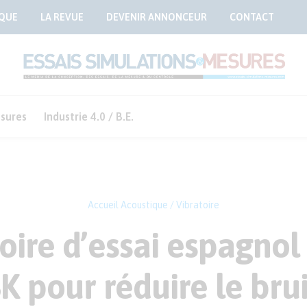
QUE
LA REVUE
DEVENIR ANNONCEUR
CONTACT
sures
Industrie 4.0 / B.E.
Accueil
Acoustique / Vibratoire
oire d’essai espagnol 
 pour réduire le brui