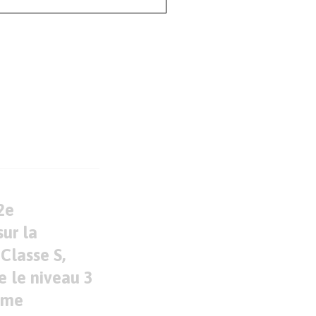
2e
sur la
Classe S,
e le niveau 3
ome