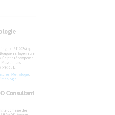
ologie
logie (JIFT 2026) qui
 Bouguerra, Ingénieure
rn. Ce pric récompense
on Mosselmans,
prix du […]
sures
,
Métrologie
,
/ rhéologie
DD Consultant
ns le domaine des