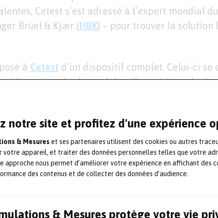
alentes, Cetest s’est adressé à l’expert mondial du
ger Brüel & Kjær (
HBK
) – pour trouver la solution
oposé à
Cetest
d’un dispositif complet. Celui-ci s
nidirectionnels, de modules d’acquisition de don
e sonomètres, de calibreurs acoustiques et de sy
t basés sur Pulse LabShop et BK Connect. Cette s
z notre site et profitez d'une expérience 
nieurs de Cetest de valider les performances ac
 en extérieur dans différentes conditions, de post
ations & Mesures
et ses partenaires utilisent des cookies ou autres trace
r votre appareil, et traiter des données personnelles telles que votre ad
tenir des résultats précis.
te approche nous permet d’améliorer votre expérience en affichant des c
formance des contenus et de collecter des données d’audience.
e de mesures complet
urce sonore et au logiciel pour l’acoustique des sa
Simulations & Mesures protège votre vie pr