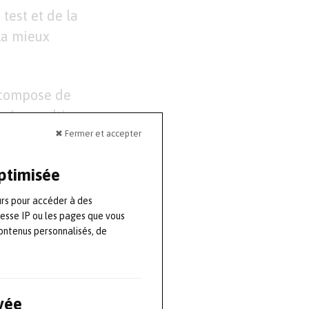
 test et de la
 la mieux
e compose de
nées multi-
✖ Fermer et accepter
stèmes
olution globale
optimisée
oustiques en
-traiter les
urs pour accéder à des
resse IP ou les pages que vous
ontenus personnalisés, de
lles Dirac, et
ivée