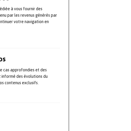
té de la parole
édiée à vous fournir des
s,
tenu par les revenus générés par
sance
ontinuer votre navigation en
sse ou les
ssion
e calcul du
isolation
os
de cas approfondies et des
z informé des évolutions du
 d’essais à sa
s contenus exclusifs.
des plus
processus de
èmes, neufs ou
veloppé ses
.