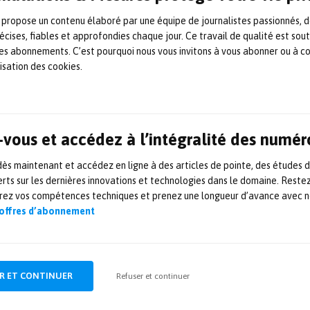
également utilisé pour les mesures d’intelligibili
 propose un contenu élaboré par une équipe de journalistes passionnés, d
 sonorisation et des conversations entre passager
écises, fiables et approfondies chaque jour. Ce travail de qualité est sou
 la norme CEI 60268-16. Pour déterminer la puis
 les abonnements. C’est pourquoi nous vous invitons à vous abonner ou à c
composants des trains (tels que les boîtes de vite
lisation des cookies.
ion), les méthodes de
mesures
par intensité et pre
t utilisées, avec correction du champ sonore par l
ération. Cetest réalise également des mesures d’
vous et accédez à l’intégralité des numér
les portes et parois.
s maintenant et accédez en ligne à des articles de pointe, des études 
rts sur les dernières innovations et technologies dans le domaine. Reste
dante fondée en 2007, Cetest propose ses services
orez vos compétences techniques et prenez une longueur d’avance avec no
cipalement dans l’industrie
ferroviaire
. Partenaire 
 offres d’abonnement
ises du secteur ferroviaire, elle a contribué aux 
e véhicules ferroviaires, de composants et de syst
avoir obtenu l’accréditation EN 9100, Cetest a dé
R ET CONTINUER
Refuser et continuer
les domaines de l’
aviation
et de l’énergie
éolienne