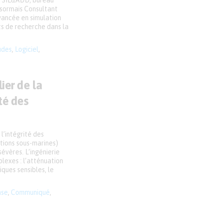
ue SIL&ADD, bureau
ésormais Consultant
vancée en simulation
ts de recherche dans la
udes
,
Logiciel
,
lier de la
ité des
 l’intégrité des
rations sous-marines)
évères. L’ingénierie
lexes : l’atténuation
ques sensibles, le
nse
,
Communiqué
,