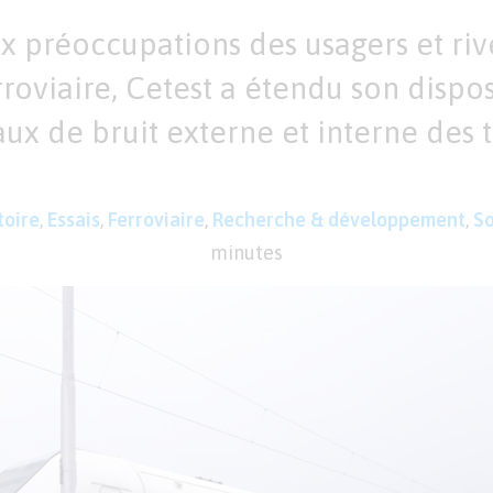
x préoccupations des usagers et riv
rroviaire, Cetest a étendu son dispos
ux de bruit externe et interne des t
toire
,
Essais
,
Ferroviaire
,
Recherche & développement
,
So
minutes