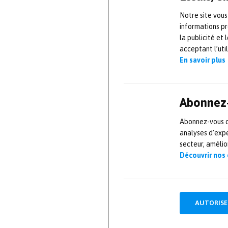
équipement est 
Notre site vous
des systèmes de
informations pr
conformément à
la publicité et
acoustique des 
acceptant l’uti
En savoir plus
unités de tract
acoustiques son
temps de réverb
Abonnez-
acoustique
sur 
Abonnez-vous dè
analyses d’expe
Société indépen
secteur, améli
clientèle, prin
Découvrir nos
grandes entrepr
certification d
rénovés. Après 
AUTORISE
activités dans 