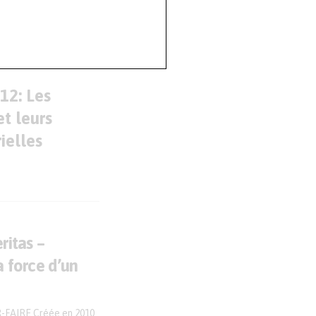
12: Les
et leurs
ielles
ritas –
a force d’un
FAIRE Créée en 2010