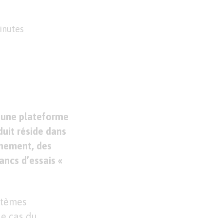
inutes
 une plateforme
duit réside dans
nnement, des
ancs d’essais «
stèmes
le cas du