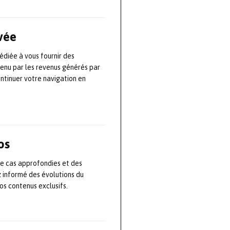
ionnelles,
ues par D2T à
ivée
de nombreux
car FlexHybrid
édiée à vous fournir des
tenu par les revenus générés par
monstrateur
ontinuer votre navigation en
éens ITEA2,
lateurs dans un
os
de cas approfondies et des
z informé des évolutions du
s contenus exclusifs.