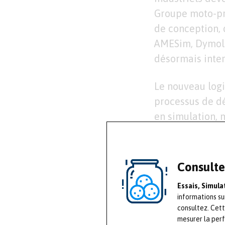
Groupe moto-pro
de conception, 
AMESim, Dymola
désormais inte
Le nouveau logi
processus de d
en simulation, 
différents métie
utilisateur sont
De plus, xMOD p
Consulte
calculateurs mo
Essais, Simul
moteur ou GMP. 
informations su
travail est unifi
consultez. Cet
mesurer la per