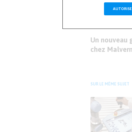
AUTORISE
ARTICLE PRÉCÉDENT
Un nouveau g
chez Malver
SUR LE MÊME SUJET