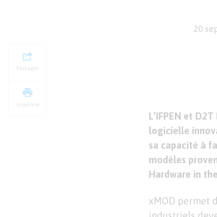
20 se
Partager
Imprimer
L’IFPEN et D2T
logicielle inno
sa capacité à f
modèles provenan
Hardware in the
xMOD permet de
industriels dev