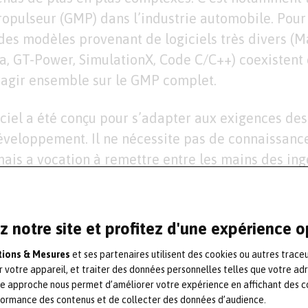
pulseur (GMP) dans l’industrie automobile. Pour 
des modèles provenant de logiciels très divers (M
, GT-Power, SimulationX, Code C/C++) coexistent 
ragir ensemble sur le GMP complet.
ciel a été conçu pour s’adapter aux exigences des
éveloppement. Il ne nécessite pas de connaissanc
mais a vocation à remettre entre les mains des in
rs la maîtrise de tout le processus. Ainsi, les inte
 personnalisables et la gestion de la confidentialit
eut être utilisé sur des bancs de validation HiL p
z notre site et profitez d'une expérience 
teur, voire même pour certains éléments, sur des
ations & Mesures
et ses partenaires utilisent des cookies ou autres trace
Ainsi, de la conception jusqu’à la validation, l’e
r votre appareil, et traiter des données personnelles telles que votre ad
é.
te approche nous permet d’améliorer votre expérience en affichant des c
formance des contenus et de collecter des données d’audience.