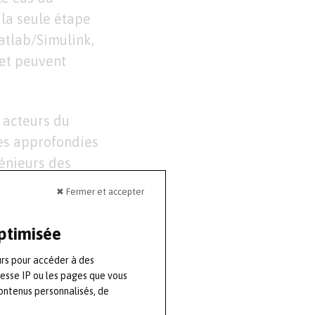
la seule étape
atlab/Simulink,
et peuvent
 acteurs du
es approfondies
génieurs des
rfaces
✖ Fermer et accepter
é est intégrée.
our
optimisée
 bancs d’essais
urs pour accéder à des
nvironnement de
resse IP ou les pages que vous
ontenus personnalisés, de