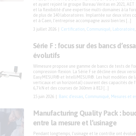
et ayant rejoint le groupe Bureau Veritas en 2021, AET F
et la flexibilité d’une expertise multi-domaines à la fo
de plus de 140 laboratoires. Implantée sur deux sites c
et à Caen, l’entreprise accompagne aussi bien les […]
3 juillet 2026
Certification
,
Communiqué
,
Laboratoire
Série F : focus sur des bancs d’ess
évolutifs
Wimesure propose une gamme de bancs de tests de for
compression-flexion. La Série F se décline en deux versio
EasyMESUR® et IntelliMESUR®. Les huit modèles de 
verticaux et un horizontal) couvrent des capacités de f
6,7 kN et des courses de 360mm à 813 […]
15 juin 2026
Banc d'essais
,
Communiqué
,
Mesures et e
Manufacturing Quality Pack : bouc
entre la mesure et l’usinage
Pendant longtemps, l’usinage et le contrôle ont évolué