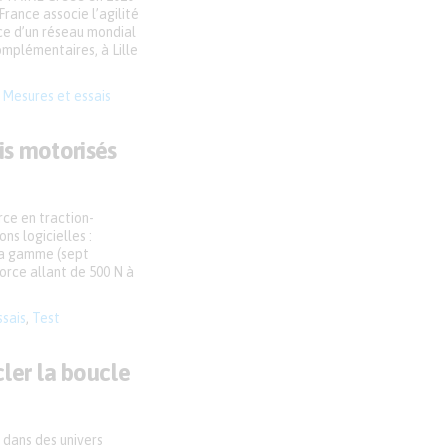
rance associe l’agilité
rce d’un réseau mondial
omplémentaires, à Lille
,
Mesures et essais
ais motorisés
ce en traction-
ns logicielles :
la gamme (sept
orce allant de 500 N à
ssais
,
Test
ler la boucle
 dans des univers