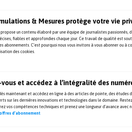
tilisé pour des applications automobiles convent
ctriques. Des licences de xMOD ont déjà été vend
Simulations & Mesures protège votre vie pr
teforme a par ailleurs été utilisée dans le cadre 
squels IFPEN est engagé : développement du lab-
 propose un contenu élaboré par une équipe de journalistes passionnés, d
écises, fiables et approfondies chaque jour. Ce travail de qualité est sou
orme d’essais hybride HyHiL, projets du fonds dé
 les abonnements. C’est pourquoi nous vous invitons à vous abonner ou à c
Melodys, Hybrelec, VME et EILisup, projets europ
lisation des cookies.
penProd.
s permettant de tester des parties physiques comme des calcu
vous et accédez à l’intégralité des numér
tuel simulé comme un véhicule complet
s maintenant et accédez en ligne à des articles de pointe, des études 
rts sur les dernières innovations et technologies dans le domaine. Reste
/ifpenergiesnouvelles.fr/
orez vos compétences techniques et prenez une longueur d’avance avec no
 offres d’abonnement
EUR
res-et-tests.com