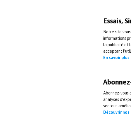
xMOD est déjà u
hybrides et éle
Essais, 
Renault. La pla
projets dans le
Notre site vous
informations pr
et de la platef
la publicité et
Ademe Velroue, 
acceptant l’uti
Modelisar et O
En savoir plus
* HiL : plateforme
Abonnez-
environnement vir
Abonnez-vous dè
analyses d’expe
Source :
https:/
secteur, améli
Découvrir nos
L'AUT
Mesu