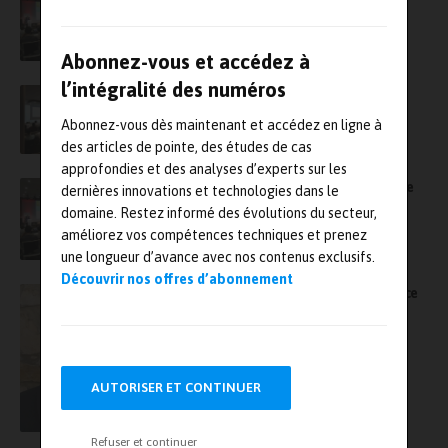
vous le 23 novembre à Charenton (94)
Abonnez-vous et accédez à
l’intégralité des numéros
Appel à communication – Nafems France –
SPDM-Gestion des données de simulation
Abonnez-vous dès maintenant et accédez en ligne à
des articles de pointe, des études de cas
approfondies et des analyses d’experts sur les
Un bon bilan de la conférence Nafems France
dernières innovations et technologies dans le
de juin dernier
domaine. Restez informé des évolutions du secteur,
améliorez vos compétences techniques et prenez
une longueur d’avance avec nos contenus exclusifs.
Découvrir nos offres d’abonnement
Didier Large prend les rênes de Nafems France
AUTORISER ET CONTINUER
Refuser et continuer