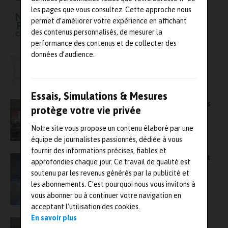
les pages que vous consultez. Cette approche nous
permet d’améliorer votre expérience en affichant
des contenus personnalisés, de mesurer la
performance des contenus et de collecter des
données d’audience.
Comsol France sera présent à la conférence
Nafems France 2022￼
Essais, Simulations & Mesures
Conférence régionale de Nafems France – les
protège votre vie privée
inscriptions sont ouvertes
Notre site vous propose un contenu élaboré par une
équipe de journalistes passionnés, dédiée à vous
fournir des informations précises, fiables et
Nafems France organise un webinaire gratuit
approfondies chaque jour. Ce travail de qualité est
sur le jumeau numérique le 9 décembre
soutenu par les revenus générés par la publicité et
les abonnements. C’est pourquoi nous vous invitons à
vous abonner ou à continuer votre navigation en
acceptant l’utilisation des cookies.
En savoir plus
Séminaire SPDM de Nafems France : rendez-