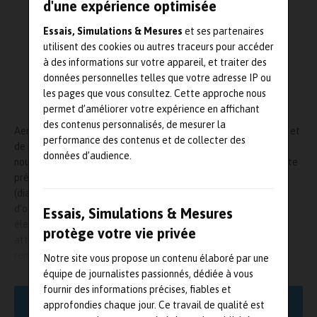
d'une expérience optimisée
Essais, Simulations & Mesures
et ses partenaires
utilisent des cookies ou autres traceurs pour accéder
à des informations sur votre appareil, et traiter des
données personnelles telles que votre adresse IP ou
les pages que vous consultez. Cette approche nous
permet d’améliorer votre expérience en affichant
des contenus personnalisés, de mesurer la
Aerotech, le fabricant de systèmes de contrôle de mouvement et
performance des contenus et de collecter des
de positionnement performants, a présenté début octobre sa
données d’audience.
nouvelle série ALAR-
XP. Il s’agit de deux tables rotatives à haute
précision avec entraîne
ment direct. Que ce soit ALAR-250XP
(diamètre d’ouverture 250mm) ou ALAR-
325XP (diamètre
d’ouverture 325mm), les deux produits sont dotés d’un couple
Essais, Simulations & Mesures
élevé ainsi qu’une
forte capacité de charge. Ceux-ci peuvent
protège votre vie privée
atteindre des précisions de vitesse et de positionnement
remarquables. Ils offrent par conséquent des avantages
Notre site vous propose un contenu élaboré par une
indéniables en matière
d’efficacité par rapport aux entraînements
équipe de journalistes passionnés, dédiée à vous
à vis sans fin ou aux entraîne
ments directs avec moteurs
fournir des informations précises, fiables et
LIRE LA SUITE
magnétiques à fente.
approfondies chaque jour. Ce travail de qualité est