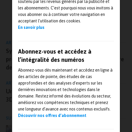
soutenu par les revenus générés par la publicité et
Ainsi, les tables ALAR sont idéales tant pour les applications
les abonnements. C’est pourquoi nous vous invitons à
horizontales que
verticales, par exemple dans l’aéronautique ou
vous abonner ou à continuer votre navigation en
la technologie spatiale. Pour ré
sumer, elles sont parfaites dans
L'AUTEUR
acceptant l’utilisation des cookies.
tous les domaines nécessitant des mouvements
de rotation
Mesures-et-tests.com
En savoir plus
exigeants, des vitesses de balayage uniformes et des séquences
incrémentielles précises. «
Nos nouvelles tables rotatives à
ARTICLE PRÉCÉDENT
entraînement direct de la série ALAR permettent de réaliser un
SystemX, SNCF, Alstom et Systra lancent le
Abonnez-vous et accédez à
positionnement angulaire et un suivi de trajectoire
exceptionnels
projet DOS (Détection d’obstacles et lecture
», affirme Norbert Ludwig, gérant d’Aerotech
l’intégralité des numéros
GmbH à Fürth. Grâce à son couple très élevé, l’ALAR-XP est
de la signalisation latérale)
Abonnez-vous dès maintenant et accédez en ligne à
destiné aux applications à forte charge utile, avec moment
des articles de pointe, des études de cas
d’inertie et masse élevés, dans les applications qui requièrent
ARTICLE SUIVANT
approfondies et des analyses d’experts sur les
simultanément des accélérations rapides et un mouvement
dernières innovations et technologies dans le
Une nouvelle solution de vision industrielle
particulièrement précis pour des processus de contrôle et de
domaine. Restez informé des évolutions du secteur,
fabrication à haute précision.
3D pour maîtriser le contrôle qualité
améliorez vos compétences techniques et prenez
une longueur d’avance avec nos contenus exclusifs.
Sans jeu, sans vibration et sans usure
Découvrir nos offres d’abonnement
SUR LE MÊME SUJET
Ces solutions offrent de nombreux avantages par rapport aux
AET France, une société Bureau Veritas –
entraînements à vis sans fin : Étant donné que les tables rotatives