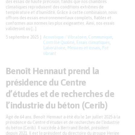
des essais de haute précision, tandis que nos chambres
climatiques reproduisent des conditions extrêmes de
température et d’humidité. Grâce à cette combinaison, nous
offrons des essais environnementaux complets, fiables et
conformes aux normes les plus exigeantes. Ainsi, nos essais
valideront ou […]
5 septembre 2025
Acoustique / Vibratoire
,
Communiqué
,
Contrôle Qualité
,
Essais climatiques
,
Laboratoire
,
Mesures et essais
,
Pot
vibrant
Benoît Hennaut prend la
présidence du Centre
d’études et de recherches de
l’industrie du béton (Cerib)
Âgé de 64 ans, Benoît Hennaut a été élu le 1er juillet 2025 à la
présidence du Centre d’études et de recherches de l’industrie
du béton (Cerib). Il succède à Bertrand Bedel, président
depuis 2021. Il est le président du directoire du groupe Herige