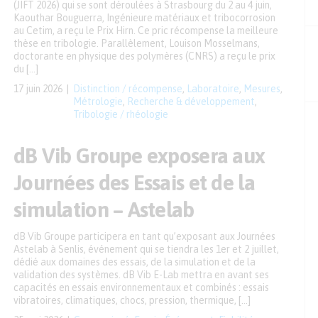
(JIFT 2026) qui se sont déroulées à Strasbourg du 2 au 4 juin,
Kaouthar Bouguerra, Ingénieure matériaux et tribocorrosion
au Cetim, a reçu le Prix Hirn. Ce pric récompense la meilleure
thèse en tribologie. Parallèlement, Louison Mosselmans,
doctorante en physique des polymères (CNRS) a reçu le prix
du […]
17 juin 2026
Distinction / récompense
,
Laboratoire
,
Mesures
,
Métrologie
,
Recherche & développement
,
Tribologie / rhéologie
dB Vib Groupe exposera aux
Journées des Essais et de la
simulation – Astelab
dB Vib Groupe participera en tant qu’exposant aux Journées
Astelab à Senlis, événement qui se tiendra les 1er et 2 juillet,
dédié aux domaines des essais, de la simulation et de la
validation des systèmes. dB Vib E-Lab mettra en avant ses
capacités en essais environnementaux et combinés : essais
vibratoires, climatiques, chocs, pression, thermique, […]