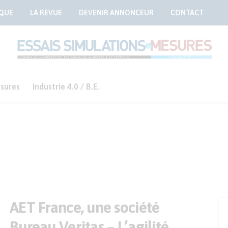
QUE
LA REVUE
DEVENIR ANNONCEUR
CONTACT
sures
Industrie 4.0 / B.E.
AET France, une société
Bureau Veritas – L’agilité