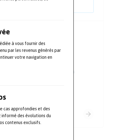
TOUS LES ÉVÈNEMENTS
ivée
PRINCIPAUX PARTENAIRES
édiée à vous fournir des
tenu par les revenus générés par
ontinuer votre navigation en
os
de cas approfondies et des
z informé des évolutions du
s contenus exclusifs.