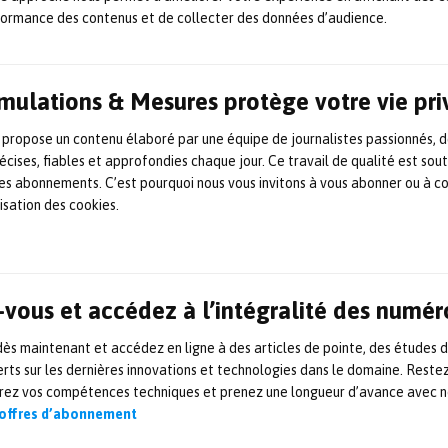
la délivrance de la
formance des contenus et de collecter des données d’audience.
certification ISO 50001
Le LNE a obtenu l’accréditation selon les normes ISO 17021-1
Simulations & Mesures protège votre vie pr
et ISO 50003 pour délivrer la certification ISO 50001, relative
aux systèmes de management de l’énergie. Dans un contexte
 propose un contenu élaboré par une équipe de journalistes passionnés, d
de transition énergétique et de renforcement des exigences
réglementaires, la norme ISO 50001 constitue un levier
écises, fiables et approfondies chaque jour. Ce travail de qualité est sou
important pour les entreprises souhaitant maîtriser leurs
 les abonnements. C’est pourquoi nous vous invitons à vous abonner ou à c
consommations d’énergie, réduire leur […]
lisation des cookies.
23 mars 2026
Accréditation
,
Certification
,
Laboratoire
,
Mesures et essais
Stéphane Le Calvé nommé
vous et accédez à l’intégralité des numér
directeur du Carnot MICA
s maintenant et accédez en ligne à des articles de pointe, des études 
rts sur les dernières innovations et technologies dans le domaine. Reste
Le Carnot MICA, structure publique d’appui à la recherche
orez vos compétences techniques et prenez une longueur d’avance avec no
basée à Mulhouse (68), a nommé Stéphane Le Calvé, 55 ans,
au poste de directeur. Il succède à Christian Gauthier et a pris
 offres d’abonnement
ses fonctions le 1er janvier dernier. Titulaire d’un DEA (1994) à
l’Université d’Orléans, Stéphane Le Calvé poursuit ses études