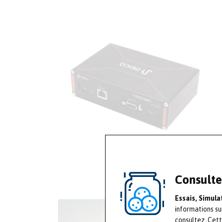
Consulte
Essais, Simul
informations su
consultez. Cet