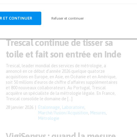
par une thèse en […]
27 février 2026
Laboratoire
,
Matériaux et composites
,
R ET CONTINUER
Refuser et continuer
Mesures et essais
,
Nomination
,
Recherche &
développement
Trescal continue de tisser sa
toile et fait son entrée en Inde
Trescal, leader mondial des services de métrologie, a
annoncé en ce début d’année 2026 quelque quatorze
acquisitions en Europe, en Asie, en Océanie et en Amérique,
soit 50 millions d’euros de chiffre d’affaires supplémentaires
et 800 nouveaux collaborateurs. Au Portugal, Trescal
acquière un spécialiste de la métrologie légale. En France,
Trescal consolide le domaine de […]
28 janvier 2026
Étalonnage
,
Laboratoire
,
Marché/Fusion/Acquisition
,
Mesures
,
Métrologie
VigiSensys : quand la mesure