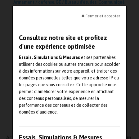
Armement / défense
,
BE / Bureau d'études
,
Communiqué
,
Laboratoire
,
Mesures
,
Simulation
,
Test
Lecture : 3 minutes
✖ Fermer et accepter
Consultez notre site et profitez
d'une expérience optimisée
Essais, Simulations & Mesures
et ses partenaires
utilisent des cookies ou autres traceurs pour accéder
à des informations sur votre appareil, et traiter des
données personnelles telles que votre adresse IP ou
les pages que vous consultez. Cette approche nous
permet d’améliorer votre expérience en affichant
des contenus personnalisés, de mesurer la
performance des contenus et de collecter des
données d’audience.
Aviolinks® USB Ethernet
Essais, Simulations & Mesures
Acquisys enrichit son catalogue avec
l’arrivée d’un