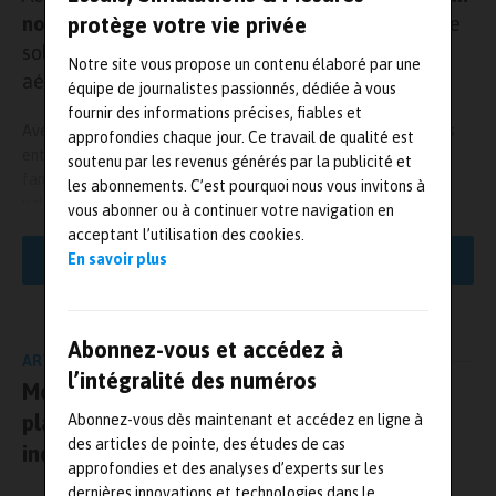
protège votre vie privée
nouveau partenaire
: DEICO, fabricant reconnu de
solutions de test et mesure pour les secteurs
Notre site vous propose un contenu élaboré par une
aéronautique et défense.
équipe de journalistes passionnés, dédiée à vous
fournir des informations précises, fiables et
Avec cette nouvelle collaboration, Acquisys propose désormais
approfondies chaque jour. Ce travail de qualité est
entre autres la gamme d’interfaces avioniques Aviolinks®, une
soutenu par les revenus générés par la publicité et
famille de solutions conçues pour la simulation, l’analyse et la
les abonnements. C’est pourquoi nous vous invitons à
validation des communications sur bus avioniques critiques.
vous abonner ou à continuer votre navigation en
Pensée pour répondre aux besoins des intégrateurs, laboratoires
acceptant l’utilisation des cookies.
de test, bureaux d’études et industriels du secteur aéronautique,
En savoir plus
LIRE LA SUITE
la gamme Aviolinks® permet de simuler, monitorer et analyser en
temps réel les principaux protocoles avioniques. Son architecture
modulaire facilite son intégration dans des bancs de test,
Abonnez-vous et accédez à
systèmes embarqués ou environnements de validation, depuis les
ARTICLE PRÉCÉDENT
essais en laboratoire jusqu’aux applications terrain.
l’intégralité des numéros
Metrologic DCS lance Inspection Flow, une
plateforme unifiée dédiée à l’intelligence
Abonnez-vous dès maintenant et accédez en ligne à
Les interfaces Aviolinks® prennent en charge les principaux
des articles de pointe, des études de cas
standards avioniques, notamment
MIL-STD-1553
,
ARINC 429
et
industrielle
approfondies et des analyses d’experts sur les
ARINC 825
. Disponibles dans plusieurs formats matériels : USB /
dernières innovations et technologies dans le
Ethernet, PXIe, PCIe et mPCIe, elles s’adaptent aux différentes