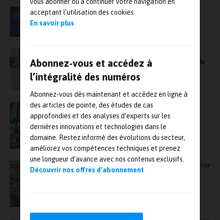
vous abonner ou à continuer votre navigation en
IA, données, brevets : NextMove et l’Inpi
acceptant l’utilisation des cookies.
VIDÉO
renouvellent leur partenariat
En savoir plus
Métrologie quantique : huit laboratoires
Abonnez-vous et accédez à
nationaux de métrologie signent le protocole
international NMI-Q
l’intégralité des numéros
Abonnez-vous dès maintenant et accédez en ligne à
des articles de pointe, des études de cas
Les Arts et Métiers renouvellent leur
partenariat avec l’Ecole Navale
approfondies et des analyses d’experts sur les
dernières innovations et technologies dans le
domaine. Restez informé des évolutions du secteur,
améliorez vos compétences techniques et prenez
une longueur d’avance avec nos contenus exclusifs.
Centrale Lille Institut et Entalpic ensemble pour
Découvrir nos offres d’abonnement
accélérer la découverte de nouveaux
catalyseurs grâce à l’IA