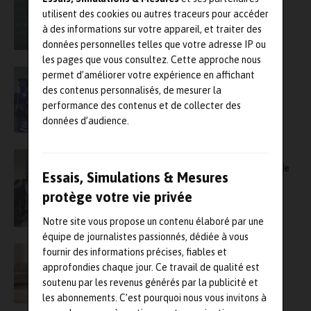
des simulations quantiques
utilisent des cookies ou autres traceurs pour accéder
à des informations sur votre appareil, et traiter des
données personnelles telles que votre adresse IP ou
les pages que vous consultez. Cette approche nous
Scanner 3D : InnovMetric et Faro Creaform
permet d’améliorer votre expérience en affichant
renforcent leur partenariat
des contenus personnalisés, de mesurer la
performance des contenus et de collecter des
données d’audience.
Partenariat stratégique en métrologie entre
Zeiss et la Fab’Academy du Pôle formation de
Essais, Simulations & Mesures
l’UIMM Pays de la Loire
protège votre vie privée
Notre site vous propose un contenu élaboré par une
équipe de journalistes passionnés, dédiée à vous
Le LNE signe un partenariat avec le Cerah en
fournir des informations précises, fiables et
matière d’essais sur les fauteuils roulants
approfondies chaque jour. Ce travail de qualité est
soutenu par les revenus générés par la publicité et
les abonnements. C’est pourquoi nous vous invitons à