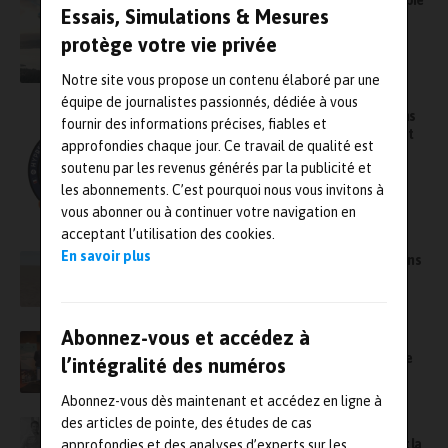
Essais, Simulations & Mesures
protège votre vie privée
Notre site vous propose un contenu élaboré par une
équipe de journalistes passionnés, dédiée à vous
HyPrSpace et SpaceDreamS partenaires dans
fournir des informations précises, fiables et
les essais d’un propulseur spatial innovant et
approfondies chaque jour. Ce travail de qualité est
de ses moyens au sol
soutenu par les revenus générés par la publicité et
les abonnements. C’est pourquoi nous vous invitons à
vous abonner ou à continuer votre navigation en
acceptant l’utilisation des cookies.
En savoir plus
Lumière sur Fleasy, une start-up en vogue dans
le transport aérien de type VTOL
Abonnez-vous et accédez à
Safran distingue Beyond Aero, aux côtés de
Manitty et PaIRe, start-up lauréates de la 11e
l’intégralité des numéros
édition du prix Jean-Louis Gerondeau
Abonnez-vous dès maintenant et accédez en ligne à
des articles de pointe, des études de cas
L’incubateur d’IMT Atlantique accueille trois
nouvelles start-up dans la santé, l’énergie et la
approfondies et des analyses d’experts sur les