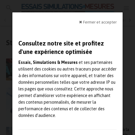
Essais physiques
Simulation
Contrôle Qualité
Mesures
✖ Fermer et accepter
Start-up
Consultez notre site et profitez
d'une expérience optimisée
Siemens et Arts et Métiers signent un
Essais, Simulations & Mesures
et ses partenaires
partenariat stratégique pour accélérer
utilisent des cookies ou autres traceurs pour accéder
l’innovation industrielle
à des informations sur votre appareil, et traiter des
données personnelles telles que votre adresse IP ou
les pages que vous consultez. Cette approche nous
Eenuee signe avec Duqueine Group un
permet d’améliorer votre expérience en affichant
partenariat dans l’aviation électrique
des contenus personnalisés, de mesurer la
performance des contenus et de collecter des
données d’audience.
Comment la start-up Eenuee entend redéfinir la
mobilité régionale avec un hydravion amphibie