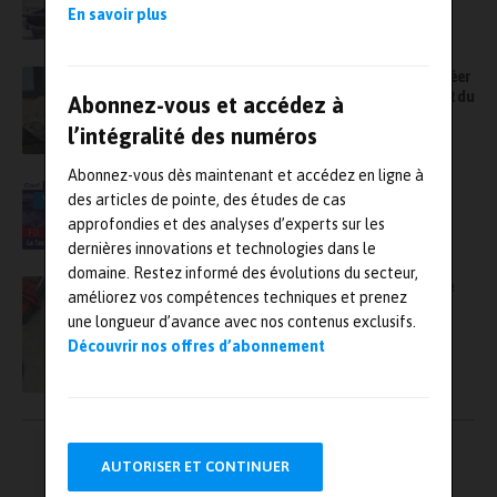
En savoir plus
Spherea fait l’acquisition d’Averna afin de créer
un leader mondial des tests automatiques et du
Abonnez-vous et accédez à
contrôle qualité
l’intégralité des numéros
Abonnez-vous dès maintenant et accédez en ligne à
FDI, une Task Force pour digitaliser les
des articles de pointe, des études de cas
VIDÉO
systèmes d’information des entreprises
approfondies et des analyses d’experts sur les
industrielles
dernières innovations et technologies dans le
domaine. Restez informé des évolutions du secteur,
Avec l’acquisition de PTS Mesures, le groupe
améliorez vos compétences techniques et prenez
SGF veut renforcer son expertise
une longueur d’avance avec nos contenus exclusifs.
Découvrir nos offres d’abonnement
Pagination
←
1
2
3
…
9
AUTORISER ET CONTINUER
des