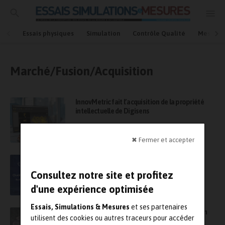
Essais physiques
Simulation
Contrôle Qualité
Mesures
Marché/Fusion/Acquisition
InnovMetric fait l’acquisition de la propriété
intellectuelle de Digisens
✖ Fermer et accepter
Fusion entre Metrologic Group et DCS et
création de Metrologic DCS
Consultez notre site et profitez
d'une expérience optimisée
Essais, Simulations & Mesures
et ses partenaires
Semi-conducteurs : Siemens fait l’acquisition
utilisent des cookies ou autres traceurs pour accéder
de Canopus AI pour introduire la métrologie