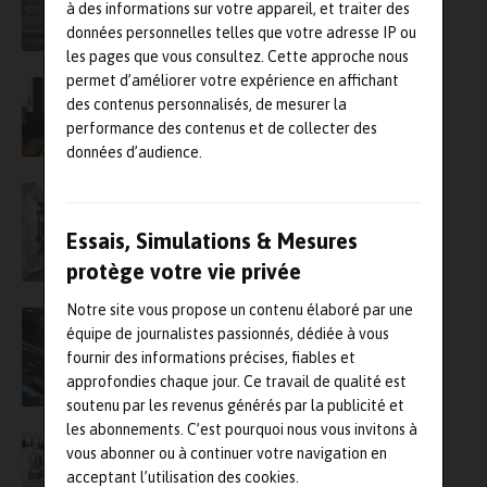
à des informations sur votre appareil, et traiter des
basée sur l’IA
données personnelles telles que votre adresse IP ou
les pages que vous consultez. Cette approche nous
permet d’améliorer votre expérience en affichant
Un projet collaboratif de métrologie
des contenus personnalisés, de mesurer la
corrélative des nanomatériaux basé sur l’IA
entre Pollen et le LNE
performance des contenus et de collecter des
données d’audience.
Trescal continue de tisser sa toile et fait son
entrée en Inde
Essais, Simulations & Mesures
protège votre vie privée
Notre site vous propose un contenu élaboré par une
Siemens acquiert Aster Technologies et se
équipe de journalistes passionnés, dédiée à vous
renforce dans le test des circuits imprimés
fournir des informations précises, fiables et
approfondies chaque jour. Ce travail de qualité est
soutenu par les revenus générés par la publicité et
les abonnements. C’est pourquoi nous vous invitons à
Faro et Creaform se réunissent pour former
vous abonner ou à continuer votre navigation en
deux nouvelles unités commerciales
acceptant l’utilisation des cookies.