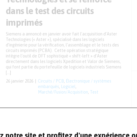
dans le test des circuits
imprimés
Siemens a annoncé en janvier avoir fait l’acquisition d’Aster
Technologies (« Aster »), spécialisé dans les logiciels
d’ingénierie pour la vérification, l’assemblage et le tests des
circuits imprimés (PCBA). Cette opération stratégique
intègre l’outil de DFT sophistiqué « shift-left » d’Aster
directement dans les logiciels Xpedition et Valor de Siemens,
qui font partie du portefeuille de logiciels industriels Siemens
[…]
26 janvier 2026
Circuits / PCB
,
Électronique / systèmes
embarqués
,
Logiciel
,
Marché/Fusion/Acquisition
,
Test
z notre site et profitez d'une expérience 