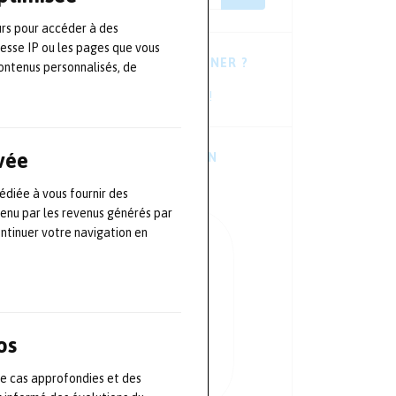
urs pour accéder à des
resse IP ou les pages que vous
VOUS HÉSITEZ À VOUS ABONNER ?
ontenus personnalisés, de
Consultez les dernières newsletters !
ivée
TÉLÉCHARGER L’APPLICATION
MOBILE
édiée à vous fournir des
tenu par les revenus générés par
ontinuer votre navigation en
os
de cas approfondies et des