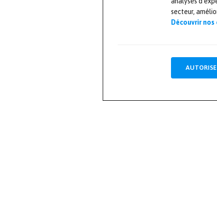
analyses d’expe
secteur, améli
Découvrir nos
AUTORISE