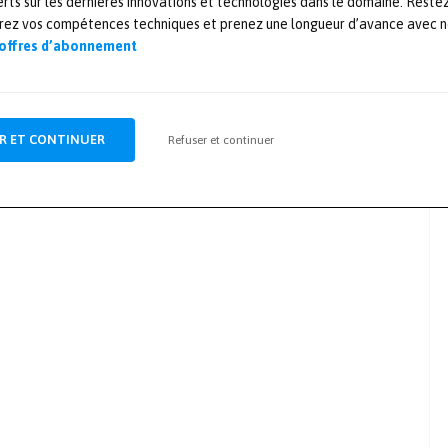
rts sur les dernières innovations et technologies dans le domaine. Reste
orez vos compétences techniques et prenez une longueur d’avance avec no
 offres d’abonnement
R ET CONTINUER
Refuser et continuer