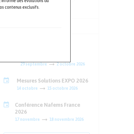
z informé des évolutions du
s contenus exclusifs.
ÉVÈNEMENTS À VENIR
Micronora 2026
29 septembre
2 octobre 2026
Mesures Solutions EXPO 2026
14 octobre
15 octobre 2026
Conférence Nafems France
2026
17 novembre
18 novembre 2026