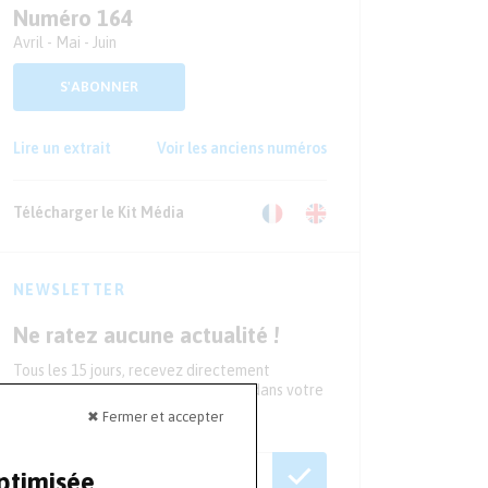
Numéro 164
Avril - Mai - Juin
S'ABONNER
Lire un extrait
Voir les anciens numéros
Télécharger le Kit Média
NEWSLETTER
Ne ratez aucune actualité !
Tous les 15 jours, recevez directement
l'essentiel de l'actualité du secteur dans votre
boite mail
✖ Fermer et accepter
optimisée