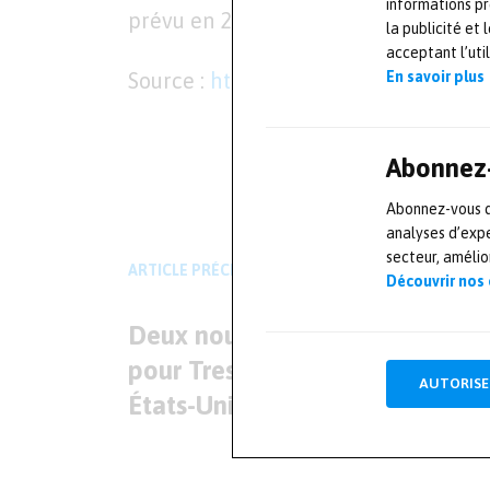
informations pr
prévu en 2019, et la première livrais
la publicité et
acceptant l’uti
Source :
https://www.boeing.com/777
En savoir plus
L'AUTEUR
Abonnez-
Mesures-et-tests.com
Abonnez-vous dè
analyses d’expe
secteur, améli
ARTICLE PRÉCÉDENT
Découvrir nos
Deux nouvelles acquisitions
pour Trescal en France et aux
AUTORISE
États-Unis