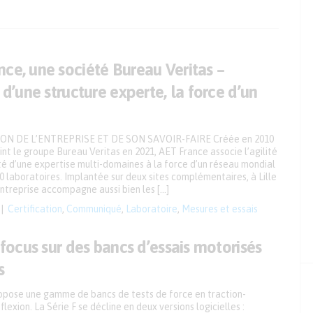
ce, une société Bureau Veritas –
é d’une structure experte, la force d’un
N DE L’ENTREPRISE ET DE SON SAVOIR-FAIRE Créée en 2010
int le groupe Bureau Veritas en 2021, AET France associe l’agilité
lité d’une expertise multi-domaines à la force d’un réseau mondial
0 laboratoires. Implantée sur deux sites complémentaires, à Lille
entreprise accompagne aussi bien les […]
Certification
,
Communiqué
,
Laboratoire
,
Mesures et essais
: focus sur des bancs d’essais motorisés
s
pose une gamme de bancs de tests de force en traction-
lexion. La Série F se décline en deux versions logicielles :