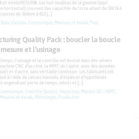
et IntelliMESUR®. Les huit modèles de la gamme (sept
un horizontal) couvrent des capacités de force allant de 500 N à
 courses de 360mm à 813 […]
Banc d'essais
,
Communiqué
,
Mesures et essais
,
Test
turing Quality Pack : boucler la boucle
 mesure et l’usinage
emps, l’usinage et le contrôle ont évolué dans des univers
a machine CNC d’un côté, la MMT de l’autre, avec des données
art et d’autre, sans véritable connexion. Les fabricants ont
sé à l’aide de calculs manuels, d’essais et d’hypothèses
is engendrant perte de temps, rebuts et […]
Communiqué
,
Contrôle Qualité
,
Inspection
,
Mesure 3D / MMT
,
Mesures et essais
,
Métrologie
,
Production