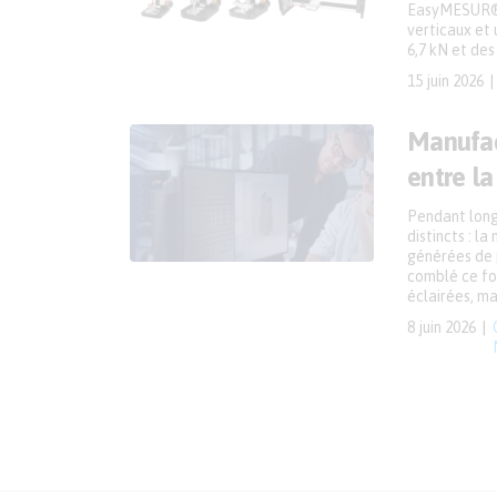
EasyMESUR® 
verticaux et 
6,7 kN et des
15 juin 2026
Manufac
entre la
Pendant longt
distincts : l
générées de p
comblé ce fos
éclairées, ma
8 juin 2026