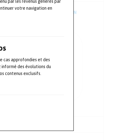
tenu par les revenus générés par
ontinuer votre navigation en
TÉLÉCHARGER L’APPLICATION
MOBILE
os
de cas approfondies et des
z informé des évolutions du
s contenus exclusifs.