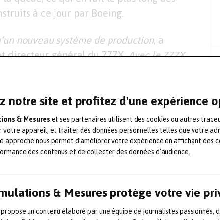
struits à ce jour par Boeing.
qu’un nouveau système de production
, a
et directeur général du 777X.
Avec le 777X,
gré au programme de développement plus tôt
quipe fait un excellent travail pour atteindre
 capitalise sur les succès remportés par le
z notre site et profitez d'une expérience 
liner pour proposer aux compagnies
ations & Mesures
et ses partenaires utilisent des cookies ou autres trace
ficient des avions biréacteurs disponibles
r votre appareil, et traiter des données personnelles telles que votre ad
te approche nous permet d’améliorer votre expérience en affichant des c
ncurrents, le 777X consomme 12 % de
formance des contenus et de collecter des données d’audience.
ts d’exploitation inférieurs de 10 %.
les essais statiques au sol a été finalisé en
Simulations & Mesures protège votre vie pr
ires destinés aux essais en vol seront
 propose un contenu élaboré par une équipe de journalistes passionnés, d
ssais en vol. Le premier vol du 777X est