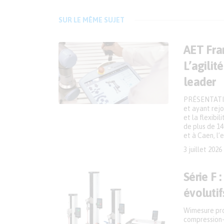
SUR LE MÊME SUJET
AET Fran
L’agilit
leader
PRÉSENTATIO
et ayant rejo
et la flexibi
de plus de 14
et à Caen, l’
3 juillet 2026
Série F 
évolutif
Wimesure pro
compression-f