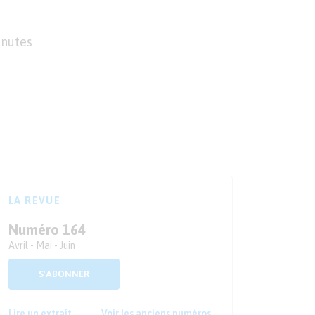
inutes
LA REVUE
Numéro 164
Avril - Mai - Juin
S'ABONNER
Lire un extrait
Voir les anciens numéros