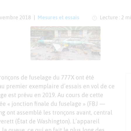
ovembre 2018
Mesures et essais
Lecture : 2 m
ronçons de fuselage du 777X ont été
au premier exemplaire d’essais en vol de ce
ge est prévu en 2019. Au cours de cette
e « jonction finale du fuselage » (FBJ —
ng ont assemblé les tronçons avant, central
Everett (État de Washington). L’appareil
la queue, ce qui en fait le plus long des