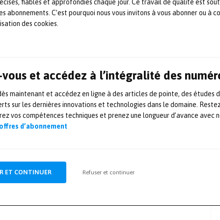
écises, fiables et approfondies chaque jour. Ce travail de qualité est sou
on en 2020.
 les abonnements. C’est pourquoi nous vous invitons à vous abonner ou à c
lisation des cookies.
x/reveal/
vous et accédez à l’intégralité des numér
s maintenant et accédez en ligne à des articles de pointe, des études 
rts sur les dernières innovations et technologies dans le domaine. Reste
orez vos compétences techniques et prenez une longueur d’avance avec no
ARTICLE SUIVANT
 offres d’abonnement
Le centre d’essais SKF
récompensé lors des
R ET CONTINUER
Refuser et continuer
« International Architecture
Awards »