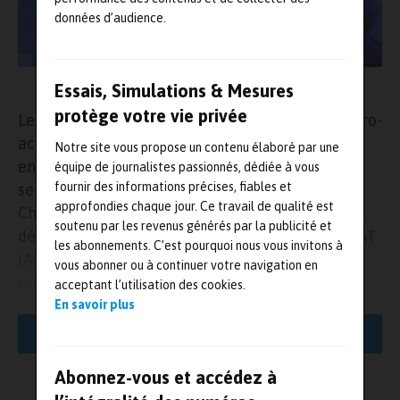
données d’audience.
Remise du 48e Prix Chanson, le 25 novembre à Paris
Essais, Simulations & Mesures
protège votre vie privée
Le 25 novembre dernier, Bruno Colin (expert vibro-
acoustique chez
Nexter
) et Pascal Lelan (expert
Notre site vous propose un contenu élaboré par une
en environnement mécanique et climatique au
équipe de journalistes passionnés, dédiée à vous
fournir des informations précises, fiables et
sein de la
DGA/TT
) ont reçu à Paris le Prix
approfondies chaque jour. Ce travail de qualité est
Chanson. Remis des propres mains de Joël Barré,
soutenu par les revenus générés par la publicité et
délégué général pour l’armement, ce 48e prix AAT
les abonnements. C’est pourquoi nous vous invitons à
(Association de l’armement terrestre) a
vous abonner ou à continuer votre navigation en
récompensé les deux experts pour leurs travaux
acceptant l’utilisation des cookies.
portant sur la Méthode des blocs disjoints (MBD)
En savoir plus
pour l’évaluation de la durée de vie opérationnelle
LIRE LA SUITE
des systèmes en fonctionnement en
environnement
vibratoire
et
chocs
.
Abonnez-vous et accédez à