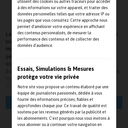
utilisent des cookies ou autres traceurs pour accéder
à des informations sur votre appareil, et traiter des
données personnelles telles que votre adresse IP ou
les pages que vous consultez. Cette approche nous
permet d’améliorer votre expérience en affichant
des contenus personnalisés, de mesurer la
La quatrième zone d’essais du
Cesa
Drones a été
performance des contenus et de collecter des
inaugurée le 4 décembre dernier à Vendays-
données d’audience.
Montalivet (Gironde). Il s’agit du premier
périmètre sécurisé dédié aux vols à longue
élongation en France. Après Souge (près de
Essais, Simulations & Mesures
Bordeaux), Dax et Biscarosse (Landes), la zone de
protège votre vie privée
Vendays-Montalivet complète l’offre de terrains
d’expérimentation offerts aux drones par
Cesa
Notre site vous propose un contenu élaboré par une
(Centre d’essais et de services sur les systèmes
équipe de journalistes passionnés, dédiée à vous
fournir des informations précises, fiables et
autonomes) et permet des évolutions hors vue
LIRE LA SUITE
approfondies chaque jour. Ce travail de qualité est
(scénario S4 et scénario grande élongation) avec
soutenu par les revenus générés par la publicité et
une élongation maximum de 50 kilomètres
les abonnements. C’est pourquoi nous vous invitons à
(distance séparant en ligne droite Vendays du
vous abonner ou à continuer votre navigation en