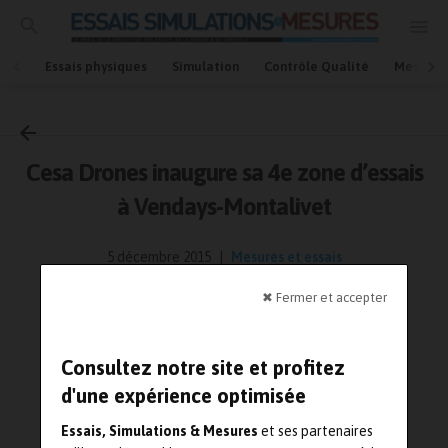
Essais physiques
Simulation
Contrôle Qualité
Mesures
Accueil
Mesures et essais
Cesa Drones inaugure sa 4e zone d’essais
à Vendays-Montalivet
5 décembre 2015
Mesures et essais
Lecture : 4 minutes
✖ Fermer et accepter
Consultez notre site et profitez
d'une expérience optimisée
Essais, Simulations & Mesures
et ses partenaires