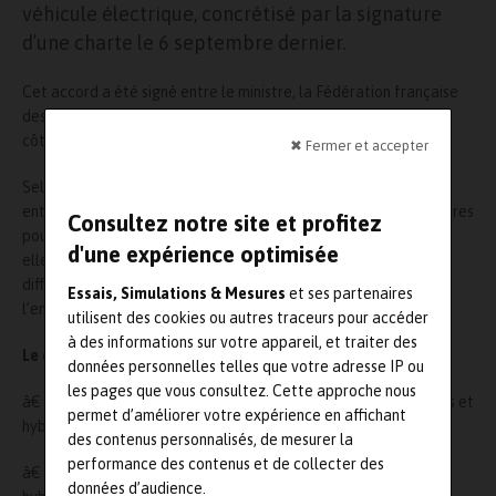
véhicule électrique, concrétisé par la signature
d’une charte le 6 septembre dernier.
Cet accord a été signé entre le ministre, la Fédération française
des entreprises de génie électrique et énergétique (FFIE) aux
côtés des équipementiers et constructeurs automobiles.
✖ Fermer et accepter
Selon Jeanâ€Claude Guillot, président de la FFIE, « nos
entreprises ont actuellement toutes les compétences nécessaires
Consultez notre site et profitez
pour répondre aux préoccupations concrètes des utilisateurs ;
d'une expérience optimisée
elles sont prêtes et qualifiées pour la mise en place des
différentes infrastructures de recharge, en partenariat avec
Essais, Simulations & Mesures
et ses partenaires
l’ensemble des acteurs de la filière ».
utilisent des cookies ou autres traceurs pour accéder
à des informations sur votre appareil, et traiter des
Le contenu de la charte à travers dix engagements :
données personnelles telles que votre adresse IP ou
les pages que vous consultez. Cette approche nous
â€ Engagement 1 : Proposer des offres de véhicules électriques et
permet d’améliorer votre expérience en affichant
hybrides attractives pour les particuliers
des contenus personnalisés, de mesurer la
performance des contenus et de collecter des
â€ Engagement 2 : Promouvoir les véhicules électriques et
données d’audience.