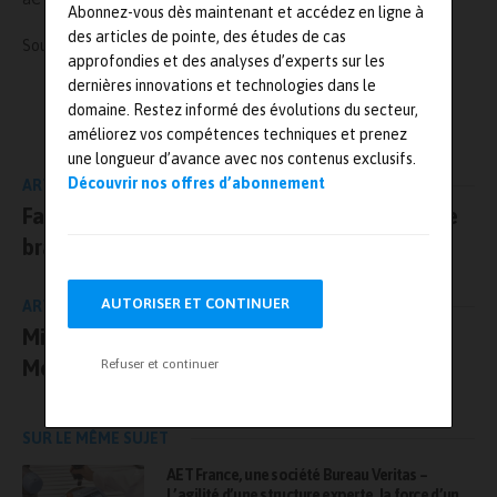
Abonnez-vous dès maintenant et accédez en ligne à
des articles de pointe, des études de cas
Source :
https://www.ffie.fr
approfondies et des analyses d’experts sur les
dernières innovations et technologies dans le
L'AUTEUR
domaine. Restez informé des évolutions du secteur,
Mesures-et-tests.com
améliorez vos compétences techniques et prenez
une longueur d’avance avec nos contenus exclusifs.
Découvrir nos offres d’abonnement
ARTICLE PRÉCÉDENT
Faro présentera une nouvelle génération de
bras de mesure au salon Siane 2011
AUTORISER ET CONTINUER
ARTICLE SUIVANT
Microlease achète la société américaine
MetricTest
Refuser et continuer
SUR LE MÊME SUJET
AET France, une société Bureau Veritas –
L’agilité d’une structure experte, la force d’un