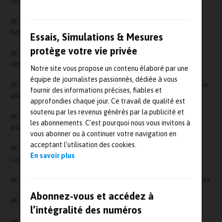
hybrides auprès des acquéreurs de flottes
â€ Engagement 3 : Promouvoir les véhicules électriques et
hybrides auprès des collectivités
Essais, Simulations & Mesures
protège votre vie privée
â€ Engagement 4 : Assurer le plus haut niveau de sécurité des
véhicules
Notre site vous propose un contenu élaboré par une
équipe de journalistes passionnés, dédiée à vous
â€ Engagement 5 : Offrir des systèmes de garanties des véhicules
fournir des informations précises, fiables et
adaptées
approfondies chaque jour. Ce travail de qualité est
soutenu par les revenus générés par la publicité et
â€ Engagement 6 : Mettre en place un service aprèsâ€vente
les abonnements. C’est pourquoi nous vous invitons à
adapté
vous abonner ou à continuer votre navigation en
acceptant l’utilisation des cookies.
â€ Engagement 7 : Fournir une information transparente sur les
En savoir plus
conditions d’usage du véhicule
â€ Engagement 8 : Faciliter la recharge domestique des véhicules
Abonnez-vous et accédez à
â€ Engagement 9 : Faciliter l’accès à l’infrastructure publique
l’intégralité des numéros
â€ Engagement 10 : Optimiser l’impact environnemental