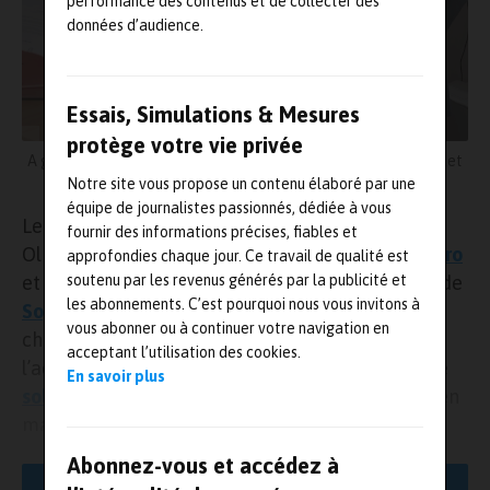
performance des contenus et de collecter des
données d’audience.
Essais, Simulations & Mesures
protège votre vie privée
A gauche, Olivier Lesbre (Isae Supaero), à droite, Xavier Pecquet
(Sopra Steria)
Notre site vous propose un contenu élaboré par une
équipe de journalistes passionnés, dédiée à vous
Le mercredi 21 juin 2023, au salon du Bourget,
fournir des informations précises, fiables et
Olivier Lesbre, directeur général de l’
Isae-Supaéro
approfondies chaque jour. Ce travail de qualité est
et Xavier Pecquet, membre du Comité Exécutif de
soutenu par les revenus générés par la publicité et
les abonnements. C’est pourquoi nous vous invitons à
Sopra Steria
, ont annoncé le lancement d’une
vous abonner ou à continuer votre navigation en
chaire de mécénat de compétences portant sur
acceptant l’utilisation des cookies.
l’accompagnement, grâce au développement de
En savoir plus
solutions numériques
, des activités de l’institut en
matière d’aviation durable. D’une durée de deux
ans, elle vise en particulier à améliorer
Abonnez-vous et accédez à
l’utilisabilité, la maintenabilité et la scalabilité de
LIRE LA SUITE