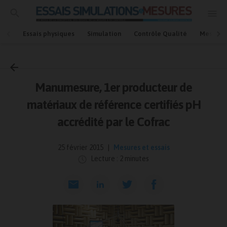
Essais physiques
Simulation
Contrôle Qualité
Mesures
Accueil
Mesures et essais
Manumesure, 1er producteur de
matériaux de référence certifiés pH
accrédité par le Cofrac
25 février 2015
Mesures et essais
Lecture : 2 minutes