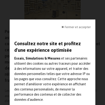
✖ Fermer et accepter
Pour satisfaire aux exigences normatives et
assurer le suivi des chaînes de mesure et de
Consultez notre site et profitez
contrôle, l’utilisation d’étalons fiables, traçables et
certifiés est devenue une obligation. C’est
d'une expérience optimisée
pourquoi Manumesure, spécialiste français de la
Essais, Simulations & Mesures
et ses partenaires
métrologie et filiale du groupe Chauvin Arnoux,
utilisent des cookies ou autres traceurs pour accéder
devient le premier producteur de matériaux de
à des informations sur votre appareil, et traiter des
référence certifiés pH accrédité par le Comité
données personnelles telles que votre adresse IP ou
les pages que vous consultez. Cette approche nous
français d’cccréditation (Cofrac).
permet d’améliorer votre expérience en affichant
des contenus personnalisés, de mesurer la
Les matériaux de référence certifiée sont utilisés pour tracer et
performance des contenus et de collecter des
assurer la qualité des résultats de mesure. Ils permettent
données d’audience.
d’étalonner et de qualifier les instruments de mesure et