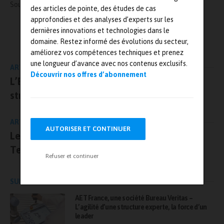
Source :
https://www.chauvin-arnoux.com/fr
des articles de pointe, des études de cas
approfondies et des analyses d’experts sur les
L'AUTEUR
dernières innovations et technologies dans le
Mesures-et-tests.com
domaine. Restez informé des évolutions du secteur,
améliorez vos compétences techniques et prenez
une longueur d’avance avec nos contenus exclusifs.
ARTICLE PRÉCÉDENT
Découvrir nos offres d’abonnement
L’Ecam-PMI inaugure une plateforme de
stress vibratoire
ARTICLE SUIVANT
AUTORISER ET CONTINUER
Le groupe Emitech met la main sur Dirac
Technology
Refuser et continuer
SUR LE MÊME SUJET
AET France, une société Bureau Veritas –
L’agilité d’une structure experte, la force d’un
leader