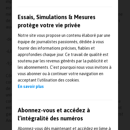
impactent donc directement la qualité des résultats. L’objectif
est donc de répondre aux besoins en termes de qualité
métrologique et de praticité. Manumesure lance ainsi une gamme
Essais, Simulations & Mesures
de solutions d’étalonnage dans le respect des normes associées
protège votre vie privée
aux valeurs de pH traçables aux étalons internationaux :
Notre site vous propose un contenu élaboré par une
-de 4,005 +/- 0,012
équipe de journalistes passionnés, dédiée à vous
fournir des informations précises, fiables et
-6,865 +/- 0,022
approfondies chaque jour. Ce travail de qualité est
soutenu par les revenus générés par la publicité et
-9,180 +/- 0,050
les abonnements. C’est pourquoi nous vous invitons à
vous abonner ou à continuer votre navigation en
Côté praticité, Manumesure a imaginé un mode de
acceptant l’utilisation des cookies.
conditionnement fonctionnel en commercialisant ces matériaux
En savoir plus
de référence en flacon uni-dose de 25 ml (boîtes de 10 ou 15
unités). Ainsi, il devient possible de s’affranchir d’une durée de
conservation post-ouverture souvent contraignante et avoir une
entière confiance dans la valeur de pH certifiée. Les étalons sont
Abonnez-vous et accédez à
garantis pendant une durée d’un an après caractérisation par test
l’intégralité des numéros
Anova et avant ouverture du flacon.
Abonnez-vous dès maintenant et accédez en ligne à