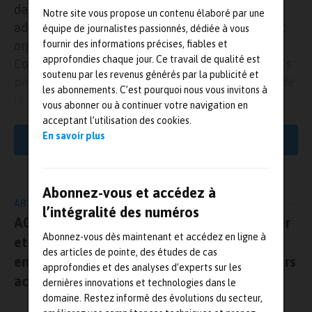
dans trois semaines. Né de la volonté des
Notre site vous propose un contenu élaboré par une
adhérents du Réseau Mesure, cet évènement est
équipe de journalistes passionnés, dédiée à vous
fournir des informations précises, fiables et
organisé depuis 2021 en partenariat avec le
approfondies chaque jour. Ce travail de qualité est
Collège français de métrologie (CFM) et plusieurs
soutenu par les revenus générés par la publicité et
partenaires de la formation, du recrutement et de
les abonnements. C’est pourquoi nous vous invitons à
la communication. En un seul lieu, il présentera
vous abonner ou à continuer votre navigation en
l’exhaustivité de l’offre de la mesure, du monde de
acceptant l’utilisation des cookies.
la recherche à celui de la production, des solutions
En savoir plus
LIRE LA SUITE
actuelles aux perspectives futures. Cet
événement phare du marché de la mesure sera le
reflet de l’évolution du monde industriel. Les
Abonnez-vous et accédez à
ARTICLE PRÉCÉDENT
innovations y seront donc nombreuses dans la
l’intégralité des numéros
AGLED, un dispositif permettant de détecter
mesure où beaucoup n’ont pas pu être présentées
Abonnez-vous dès maintenant et accédez en ligne à
et de localiser des fuites de gaz dans un
durant les derniers mois.
des articles de pointe, des études de cas
environnement industriel à partir de capteurs
approfondies et des analyses d’experts sur les
En proposant une offre générale répondant aux besoins potentiels
acoustiques
dernières innovations et technologies dans le
multiples, le
Réseau Mesure
a souhaité réunir les professionnels
domaine. Restez informé des évolutions du secteur,
de la mesure afin de proposer aux visiteurs des solutions