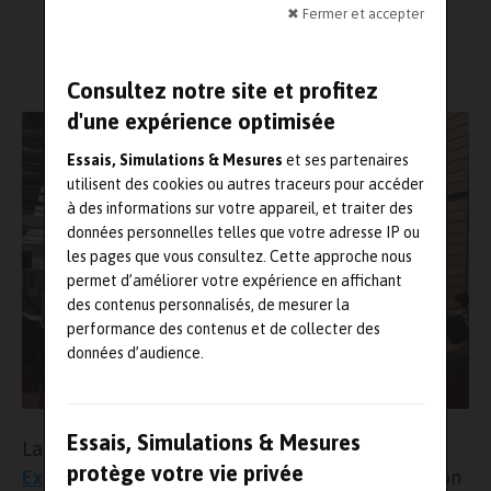
Lecture : 3 minutes
✖ Fermer et accepter
Consultez notre site et profitez
d'une expérience optimisée
Essais, Simulations & Mesures
et ses partenaires
utilisent des cookies ou autres traceurs pour accéder
à des informations sur votre appareil, et traiter des
données personnelles telles que votre adresse IP ou
les pages que vous consultez. Cette approche nous
permet d’améliorer votre expérience en affichant
des contenus personnalisés, de mesurer la
performance des contenus et de collecter des
données d’audience.
Essais, Simulations & Mesures
La nouvelle édition de
Mesures Solutions
protège votre vie privée
Expo2022
se tiendra à la Cité des Congrès de Lyon