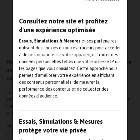
Consultez notre site et profitez
d'une expérience optimisée
Essais, Simulations & Mesures
et ses partenaires
utilisent des cookies ou autres traceurs pour accéder
à des informations sur votre appareil, et traiter des
Malvern Instruments vient de lancer sur le marché
données personnelles telles que votre adresse IP ou
les pages que vous consultez. Cette approche nous
un nouvel analyseur d’images dédié à la
permet d’améliorer votre expérience en affichant
caractérisation des particules.
des contenus personnalisés, de mesurer la
performance des contenus et de collecter des
Le Morphologi G3 mesure la taille, la forme et le nombre des
données d’audience.
particules de 0.5 micron à 2 mm. Il ajoute une notion statistique à
l’analyse d’images grâce à plus de 300 000 particules stockées
sous forme d’images pour chaque analyse.
Essais, Simulations & Mesures
Mais cet instrument intègre surtout un nouveau dispositif de
protège votre vie privée
préparation d’échantillon intégré à l’appareil qui rend la
dispersion de la poudre sur la plaque entièrement automatique.