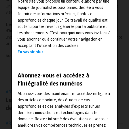
Notre site vous propose un contenu élaboré par une
Une fois les particules bien dispersées, le logiciel peut aller très
équipe de journalistes passionnés, dédiée à vous
vite dans la caractérisation de chaque particule.
fournir des informations précises, fiables et
approfondies chaque jour. Ce travail de qualité est
L’ensemble des résultats est ensuite disponible sous forme
soutenu par les revenus générés par la publicité et
d’histogrammes ou de sous-familles de produits regroupées par
les abonnements. C’est pourquoi nous vous invitons à
une analyse statistique équivalente à une analyse en composante
vous abonner ou à continuer votre navigation en
principale.
acceptant l’utilisation des cookies.
En savoir plus
Source :
https://www.malvern.com/
L'AUTEUR
Abonnez-vous et accédez à
Mesures-et-tests.com
l’intégralité des numéros
ARTICLE PRÉCÉDENT
Abonnez-vous dès maintenant et accédez en ligne à
Le CTIF met au point des multiâ€matériaux
des articles de pointe, des études de cas
approfondies et des analyses d’experts sur les
design
dernières innovations et technologies dans le
domaine. Restez informé des évolutions du secteur,
ARTICLE SUIVANT
améliorez vos compétences techniques et prenez