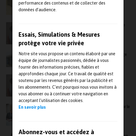
calculateur mondial de l’industrie
performance des contenus et de collecter des
données d’audience.
Un nouvel outil innovant de calcul de la durée
nominale des roulements
Essais, Simulations & Mesures
protège votre vie privée
Notre site vous propose un contenu élaboré par une
Le LNE organise son 11e forum de l’emballage
le 9 juin 2016
équipe de journalistes passionnés, dédiée à vous
fournir des informations précises, fiables et
approfondies chaque jour. Ce travail de qualité est
SKF se dote d’un centre d’essais dédiés aux
soutenu par les revenus générés par la publicité et
roulements de grandes dimensions
les abonnements. C’est pourquoi nous vous invitons à
vous abonner ou à continuer votre navigation en
acceptant l’utilisation des cookies.
EDF et l’UPMC renforcent leur partenariat par le
En savoir plus
don du supercalculateur Ivanoe
Abonnez-vous et accédez à
La dynamique de la 5ème édition de Microwave