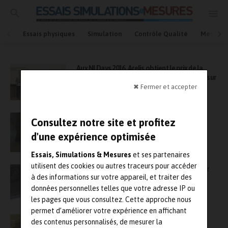
Essais physiques
Simulation
Contrôle Qualité
Mesures
Aux NI Days 2016, Arelis obtient le prix de la
meilleure application pour son banc de test sur
la Zoe
✖ Fermer et accepter
Pieme rejoint le groupe Emitech
Consultez notre site et profitez
d'une expérience optimisée
Essais, Simulations & Mesures
et ses partenaires
utilisent des cookies ou autres traceurs pour accéder
Emitech met à jour ses moyens d’essais pour
à des informations sur votre appareil, et traiter des
l’arrivée de la nouvelle norme EN/CEI 62368-1
données personnelles telles que votre adresse IP ou
les pages que vous consultez. Cette approche nous
permet d’améliorer votre expérience en affichant
Le supercalculateur de Total devient le 1er
des contenus personnalisés, de mesurer la