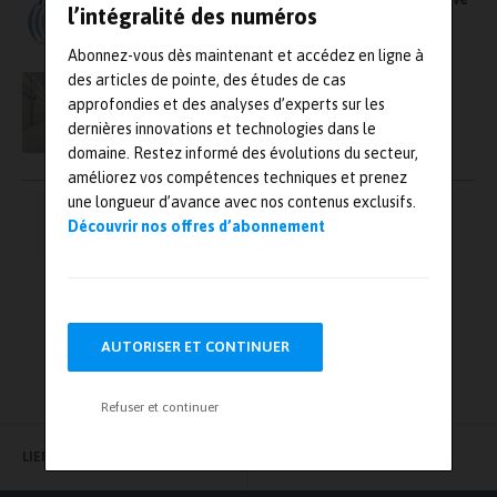
l’intégralité des numéros
& RF
Abonnez-vous dès maintenant et accédez en ligne à
des articles de pointe, des études de cas
Un banc d’essai dynamique pour la
maintenance du métro de Lille
approfondies et des analyses d’experts sur les
dernières innovations et technologies dans le
domaine. Restez informé des évolutions du secteur,
améliorez vos compétences techniques et prenez
Pagination
une longueur d’avance avec nos contenus exclusifs.
←
1
…
106
107
108
Découvrir nos offres d’abonnement
des
publications
109
110
…
142
→
AUTORISER ET CONTINUER
Refuser et continuer
LIENS UTILES