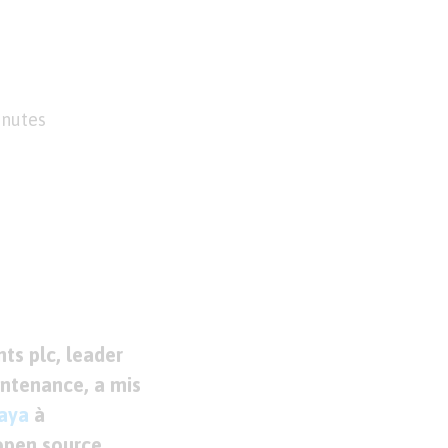
inutes
s plc, leader
intenance, a
mis
taya
à
open source.