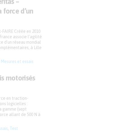
ritas –
a force d’un
FAIRE Créée en 2010
rance associe l’agilité
rce d’un réseau mondial
omplémentaires, à Lille
,
Mesures et essais
ais motorisés
ce en traction-
ns logicielles :
la gamme (sept
orce allant de 500 N à
ssais
,
Test