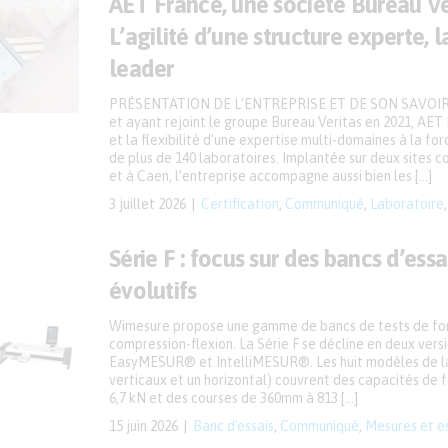
AET France, une société Bureau Ve
L’agilité d’une structure experte, l
leader
PRÉSENTATION DE L’ENTREPRISE ET DE SON SAVOIR-
et ayant rejoint le groupe Bureau Veritas en 2021, AET F
et la flexibilité d’une expertise multi-domaines à la fo
de plus de 140 laboratoires. Implantée sur deux sites c
et à Caen, l’entreprise accompagne aussi bien les […]
3 juillet 2026
Certification
,
Communiqué
,
Laboratoire
Série F : focus sur des bancs d’ess
évolutifs
Wimesure propose une gamme de bancs de tests de for
compression-flexion. La Série F se décline en deux versio
EasyMESUR® et IntelliMESUR®. Les huit modèles de 
verticaux et un horizontal) couvrent des capacités de f
6,7 kN et des courses de 360mm à 813 […]
15 juin 2026
Banc d'essais
,
Communiqué
,
Mesures et e