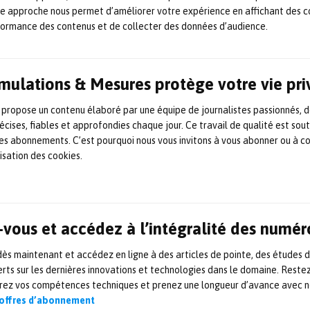
continu de nouvelles applications. Un exemple ré
te approche nous permet d’améliorer votre expérience en affichant des c
formance des contenus et de collecter des données d’audience.
formes d’onde calibré à deux canaux, avec un sys
de visualisation du signal qui a été développé par
tronique et de programmation.
Simulations & Mesures protège votre vie pr
 propose un contenu élaboré par une équipe de journalistes passionnés, d
es applications Red Pitaya existantes (générateu
écises, fiables et approfondies chaque jour. Ce travail de qualité est sou
ectre, oscilloscope, commande du type PID), deux
 les abonnements. C’est pourquoi nous vous invitons à vous abonner ou à c
t été ajoutées par une équipe d’étudiants de l’uni
lisation des cookies.
ovénie: un impédancemètre et un analyseur de Bo
n fréquence). L’algorithme principal pour la mesur
plications et de nouveaux instruments a été déve
vous et accédez à l’intégralité des numér
, puis traduit en langage C pour la réalisation de 
s maintenant et accédez en ligne à des articles de pointe, des études 
ur Red Pitaya. Une fois l’algorithme testé, l’inter
rts sur les dernières innovations et technologies dans le domaine. Reste
b a été développée.
orez vos compétences techniques et prenez une longueur d’avance avec no
 offres d’abonnement