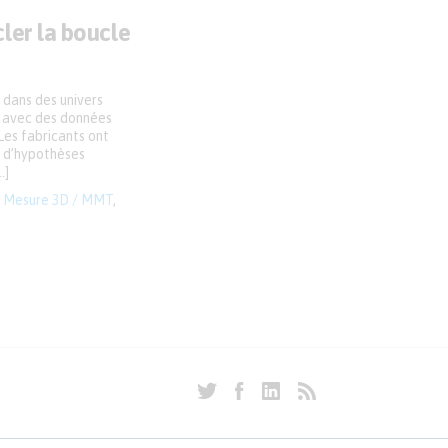
ler la boucle
 dans des univers
e, avec des données
Les fabricants ont
t d’hypothèses
…]
,
Mesure 3D / MMT
,