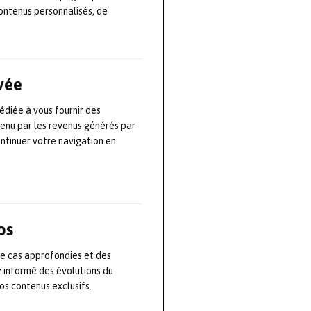
cent en est un
ontenus personnalisés, de
tème à deux
 Dash Pi, un
ivée
édiée à vous fournir des
r de signaux,
tenu par les revenus générés par
 nouvelles
ontinuer votre navigation en
versité de
de (analyseur
e et le calcul
loppé dans le
os
la
de cas approfondies et des
face utilisateur
z informé des évolutions du
s contenus exclusifs.