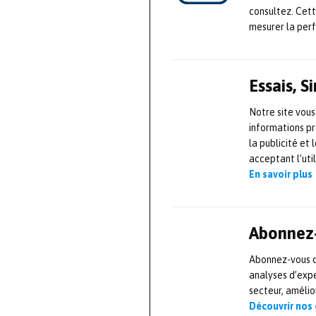
développement 
consultez. Cet
mesurer la per
générateur de 
canaux intégré 
amateur d’élec
Essais, 
Notre site vous
En complément d
informations pr
analyseur de sp
la publicité et
applications on
acceptant l’uti
En savoir plus
Ljubljana en Sl
de la réponse e
de nouvelles ap
Abonnez-
logiciel MATLAB
Abonnez-vous dè
programmation s
analyses d’expe
basée sur le we
secteur, améli
Découvrir nos