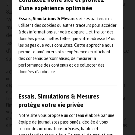
trimestre de 2011 avec des ventes qui s’élèvent à
d'une expérience optimisée
8,2 M$, représentant une croissance de 56 % par
rapport à 2010. Les ventes enregistrées pour le
Essais, Simulations & Mesures
et ses partenaires
utilisent des cookies ou autres traceurs pour accéder
mois de mars uniquement ont compté pour 54 %
à des informations sur votre appareil, et traiter des
des revenus totaux. Quant aux ventes des
données personnelles telles que votre adresse IP ou
technologies Creaform ainsi que les services
les pages que vous consultez. Cette approche nous
d’ingénierie 3D, ils affichent des taux de croissance
permet d’améliorer votre expérience en affichant
sur douze mois respectifs de 77 % et 51 %.
des contenus personnalisés, de mesurer la
performance des contenus et de collecter des
données d’audience.
« C’est la première fois depuis la fondation de l’entreprise que
nous connaissons un premier trimestre aussi chargé. Nous avons
dépassé nos prévisions budgétaires dans la plupart de nos lignes
d’affaires et obtenu des résultats exceptionnels, ce qui augure
Essais, Simulations & Mesures
très bien pour les mois à venir. Cela dit, nous n’avons aucunement
protège votre vie privée
l’intention de nous reposer sur nos lauriers. Au contraire, nous
voyons plutôt la situation comme une invitation à redoubler
Notre site vous propose un contenu élaboré par une
d’ardeur pour dépasser notre objectif 2011 de 34 M$ en ventes, »
équipe de journalistes passionnés, dédiée à vous
a indiqué le chef de la direction de Creaform, Martin Lamontagne.
fournir des informations précises, fiables et