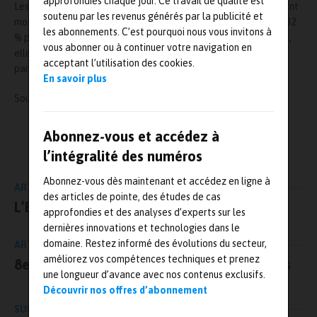
approfondies chaque jour. Ce travail de qualité est
Les ventes de technologies en Amérique du nord et en EMEA sont
soutenu par les revenus générés par la publicité et
montées en flèche pour atteindre une croissance de 191 % et 132
les abonnements. C’est pourquoi nous vous invitons à
% par rapport à 2010. Quant aux filiales asiatiques de Creaform,
vous abonner ou à continuer votre navigation en
elles ont obtenu les chiffres de ventes les plus élevés et sont
acceptant l’utilisation des cookies.
parvenues à accroître leurs ventes de 25 % sur douze mois.
En savoir plus
Source :
https://www.creaform3d.com
Abonnez-vous et accédez à
L'AUTEUR
Mesures-et-tests.com
l’intégralité des numéros
Abonnez-vous dès maintenant et accédez en ligne à
ARTICLE PRÉCÉDENT
des articles de pointe, des études de cas
L’ENSMA rejoint le groupe Isae
approfondies et des analyses d’experts sur les
dernières innovations et technologies dans le
domaine. Restez informé des évolutions du secteur,
ARTICLE SUIVANT
améliorez vos compétences techniques et prenez
8e journée de l’acoustique et des vibrations
une longueur d’avance avec nos contenus exclusifs.
Découvrir nos offres d’abonnement
SUR LE MÊME SUJET