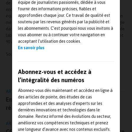
équipe de journalistes passionnés, dédiée à vous
de laboratoires installés dans les infrastructures clientes ou
fournir des informations précises, fiables et
encore de réaménagement de locaux existants l’objectif des
approfondies chaque jour. Ce travail de qualité est
équipes techniques et logistiques est de fournir et de garantir un
soutenu par les revenus générés par la publicité et
même niveau de service de qualité des prestations de métrologie
les abonnements. C’est pourquoi nous vous invitons à
dans les délais attendus par leurs clients. Aujourd’hui le réseau de
vous abonner ou à continuer votre navigation en
laboratoires de métrologie du groupe Trescal compte 60 sites et
acceptant l’utilisation des cookies.
90 antennes clients à travers le monde.
En savoir plus
Source :
https://www.trescal.fr/
L'AUTEUR
Abonnez-vous et accédez à
Mesures-et-tests.com
l’intégralité des numéros
Abonnez-vous dès maintenant et accédez en ligne à
ARTICLE PRÉCÉDENT
des articles de pointe, des études de cas
Entrée en service du nouveau banc d’essai
approfondies et des analyses d’experts sur les
réacteur d’AFI KLM E&M
dernières innovations et technologies dans le
domaine. Restez informé des évolutions du secteur,
améliorez vos compétences techniques et prenez
ARTICLE SUIVANT
une longueur d’avance avec nos contenus exclusifs.
CGTech rejoint la Business Software Alliance