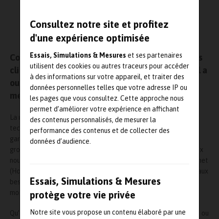
Consultez notre site et profitez
d'une expérience optimisée
Essais, Simulations & Mesures
et ses partenaires
Conformément à sa stratégie d’accompagner ses
utilisent des cookies ou autres traceurs pour accéder
clients là oÃ¹ ils sont implantés le groupe Trescal a
à des informations sur votre appareil, et traiter des
ouvert cette année 6 nouveaux laboratoires de
données personnelles telles que votre adresse IP ou
métrologie.
les pages que vous consultez. Cette approche nous
permet d’améliorer votre expérience en affichant
La métrologie est un métier qui repose sur des compétences
des contenus personnalisés, de mesurer la
techniques mais également sur un service de proximité qui
performance des contenus et de collecter des
garantit réactivité et flexibilité. C’est pour ces raisons que le
données d’audience.
groupe choisit de s’implanter au plus près de ses clients. Ainsi, six
nouveaux laboratoires situés à Bayonne, Lyon, Nantes, Kecskemet
(Hongrie), Singapour et Tunis ont ainsi vu le jour pour répondre aux
Essais, Simulations & Mesures
besoins métrologiques des clients du N°1 de la métrologie au
monde.
protège votre vie privée
Notre site vous propose un contenu élaboré par une
Qu’il s’agisse de laboratoires créés sur un site entièrement neuf ou