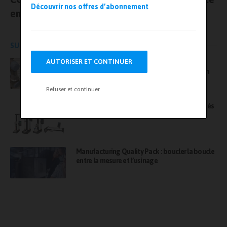
Découvrir nos offres d’abonnement
en France
SUR LE MÊME SUJET
AUTORISER ET CONTINUER
AET France, une société Bureau Veritas –
L’agilité d’une structure experte, la force d’un
leader
Refuser et continuer
Série F : focus sur des bancs d’essais motorisés
évolutifs
Manufacturing Quality Pack : boucler la boucle
entre la mesure et l’usinage