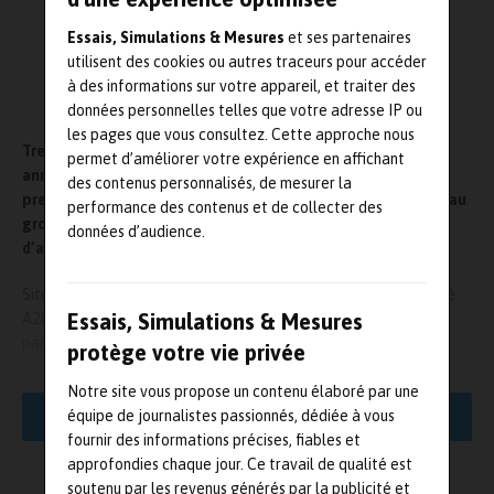
Essais, Simulations & Mesures
et ses partenaires
utilisent des cookies ou autres traceurs pour accéder
à des informations sur votre appareil, et traiter des
données personnelles telles que votre adresse IP ou
les pages que vous consultez. Cette approche nous
Trescal, spécialiste mondial des services de métrologie,
permet d’améliorer votre expérience en affichant
annonce aujourd’hui l’acquisition de Primo Instrument, sa
des contenus personnalisés, de mesurer la
première acquisition au Canada. Primo Instrument apporte au
performance des contenus et de collecter des
groupe, mené par Olivier Delrieu son président, un chiffre
données d’audience.
d’affaires complémentaire d’environ 7 millions d’euros.
Situé à Montréal, Primo Instrument est un laboratoire accrédité
Essais, Simulations & Mesures
A2LA qui couvre la plupart des domaines métrologiques,
particulièrement dimensionnel, électrique DC/LF, temps /
protège votre vie privée
fréquence, couple, dureté, pression et température. L’entreprise a
également une activité de vente d’équipements de test et
Notre site vous propose un contenu élaboré par une
mesure. Primo Instrument emploie trete-cinq personnes et est
équipe de journalistes passionnés, dédiée à vous
LIRE LA SUITE
principalement actif dans les secteurs aéronautique et
fournir des informations précises, fiables et
automobile. Trescal s’appuiera sur les trois fondateurs – Pierre
approfondies chaque jour. Ce travail de qualité est
Tétrault, Michele Sardella et Tony Antonitti, afin de poursuivre
soutenu par les revenus générés par la publicité et