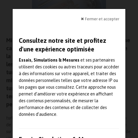
✖ Fermer et accepter
Micro-Epsilon vient de lancer un nouveau système
Consultez notre site et profitez
capteur fondé sur le courant de Foucault
détecte
d'une expérience optimisée
la vitesse de rotation des turbocompresseurs sur
Essais, Simulations & Mesures
et ses partenaires
les bancs d’essai et au cours des essais routiers.
utilisent des cookies ou autres traceurs pour accéder
turboSPEED DZ140 est optimisé pour les aubes
à des informations sur votre appareil, et traiter des
minces en aluminium ou en titane des
données personnelles telles que votre adresse IP ou
les pages que vous consultez. Cette approche nous
turbocompresseurs. Le système est résistant à la
permet d’améliorer votre expérience en affichant
température et de très grande fiabilité face aux
des contenus personnalisés, de mesurer la
perturbations.
performance des contenus et de collecter des
données d’audience.
turboSPEED DZ 140 s’impose en tant que quatrième génération
de mesure de vitesse de rotation des turbocompresseurs basée
sur le courant de Foucault. Le capteur conçu pour des mesures de