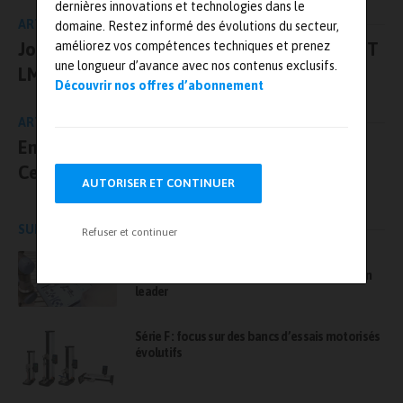
dernières innovations et technologies dans le
ARTICLE PRÉCÉDENT
domaine. Restez informé des évolutions du secteur,
Journées techniques Allied Vision, ADLink ET
améliorez vos compétences techniques et prenez
une longueur d’avance avec nos contenus exclusifs.
LMI
Découvrir nos offres d’abonnement
ARTICLE SUIVANT
Emmanuel de Lauzon nommé directeur du
Cetim Nantes
AUTORISER ET CONTINUER
SUR LE MÊME SUJET
Refuser et continuer
AET France, une société Bureau Veritas –
L’agilité d’une structure experte, la force d’un
leader
Série F : focus sur des bancs d’essais motorisés
évolutifs