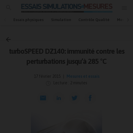
Essais physiques
Simulation
Contrôle Qualité
Mesures
Accueil
Mesures et essais
turboSPEED DZ140: immunité contre les
perturbations jusqu’à 285 °C
17 février 2015
Mesures et essais
Lecture : 2 minutes