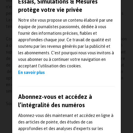
vitesse de rotation de 200 à 400.000 tr/min et dont le diamètre
Essais, Simulations & Mesures
n’est que de 3 mm, présente une résistance maximum aux
protège votre vie privée
perturbations dans les conditions d’essai les plus contraignantes.
La mesure de température intégrée saisit entre autres la
Notre site vous propose un contenu élaboré par une
température ambiante effective au capteur.
équipe de journalistes passionnés, dédiée à vous
fournir des informations précises, fiables et
Comparé aux autres systèmes de mesure de la vitesse de rotation
approfondies chaque jour. Ce travail de qualité est
à courant de Foucault, le turboSPEED DZ140 offre une immunité
soutenu par les revenus générés par la publicité et
supérieure de quelques facteurs. Le système de mesure à courant
les abonnements. C’est pourquoi nous vous invitons à
de Foucault DZ140 résiste à l’huile et à la saleté. La température
vous abonner ou à continuer votre navigation en
de service du mini-capteur atteint 285 °C. Ceci est donc un atout
acceptant l’utilisation des cookies.
décisif comparé aux systèmes de mesure de vitesse de rotation
En savoir plus
optiques car il permet d’obtenir des résultats de haute précision
en continu. Le concept élaboré permet en plus de remplacer
simplement le capteur sans réglage ultérieur.
Abonnez-vous et accédez à
Source :
https://www.micro-epsilon.fr/
l’intégralité des numéros
Abonnez-vous dès maintenant et accédez en ligne à
L'AUTEUR
des articles de pointe, des études de cas
Mesures-et-tests.com
approfondies et des analyses d’experts sur les