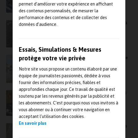
permet d’améliorer votre expérience en affichant
des contenus personnalisés, de mesurer la
performance des contenus et de collecter des
Rappel : Astelab 2025 de retour début juillet à
données d’audience.
Cadarache sur les essais et la simulation
Essais, Simulations & Mesures
protège votre vie privée
Astelab 2025 revient début juillet à Cadarache
sur les essais et la simulation
Notre site vous propose un contenu élaboré par une
équipe de journalistes passionnés, dédiée à vous
fournir des informations précises, fiables et
approfondies chaque jour. Ce travail de qualité est
Une journée technique ASTE au CEA List le 14
soutenu par les revenus générés par la publicité et
novembre prochain à Paris-Saclay
les abonnements. C’est pourquoi nous vous invitons à
vous abonner ou à continuer votre navigation en
acceptant l’utilisation des cookies.
En savoir plus
Astelab 2024 – Programme des deux journées
consacrées aux essais et de la simulation