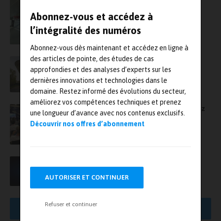
Abonnez-vous et accédez à
l’intégralité des numéros
Abonnez-vous dès maintenant et accédez en ligne à
des articles de pointe, des études de cas
Appel à communication pour le colloque de
l’ASTE, les 25 et 26 juin à l’Insa de Rouen
approfondies et des analyses d’experts sur les
dernières innovations et technologies dans le
domaine. Restez informé des évolutions du secteur,
améliorez vos compétences techniques et prenez
Journée technique ASTE, le 22 novembre chez
une longueur d’avance avec nos contenus exclusifs.
ArianeGroup
Découvrir nos offres d’abonnement
Le Congrès Astelab de retour à Cannes chez
Thales Alenia Space – Programme et détails
AUTORISER ET CONTINUER
pratiques
Refuser et continuer
AFFICHER PLUS DE RÉSULTATS