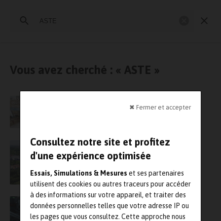
Rechercher
:
Essais physiques
Simulation
Contrôle Qualité
Mesures
Vous avez cherché : « ASTE »
dB Vib Groupe exposera aux Journées des
✖ Fermer et accepter
Essais et de la simulation – Astelab
Consultez notre site et profitez
À ne pas manquer : un Tech’Day ASTE chez
Liebherr-Aerospace Toulouse
d'une expérience optimisée
Essais, Simulations & Mesures
et ses partenaires
utilisent des cookies ou autres traceurs pour accéder
à des informations sur votre appareil, et traiter des
Siemens acquiert Aster Technologies et se
données personnelles telles que votre adresse IP ou
renforce dans le test des circuits imprimés
les pages que vous consultez. Cette approche nous