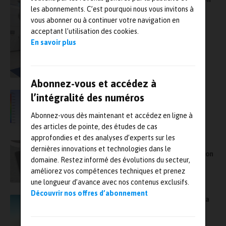
additive par SLM pour réaliser le caisson
les abonnements. C’est pourquoi nous vous invitons à
d’atterrisseur avant de ses avions d’affaires
vous abonner ou à continuer votre navigation en
acceptant l’utilisation des cookies.
En savoir plus
Abonnez-vous et accédez à
Ansys et Siemens Energy veulent rendre la
l’intégralité des numéros
fabrication additive plus accessible
Abonnez-vous dès maintenant et accédez en ligne à
des articles de pointe, des études de cas
approfondies et des analyses d’experts sur les
Igus lance un outil en ligne pour calculer la
dernières innovations et technologies dans le
durée de vie des paliers réalisés par fabrication
domaine. Restez informé des évolutions du secteur,
additive
améliorez vos compétences techniques et prenez
une longueur d’avance avec nos contenus exclusifs.
Découvrir nos offres d’abonnement
Le Cetim propose une offre complète pour la
caractérisation des pièces de fabrication
additive