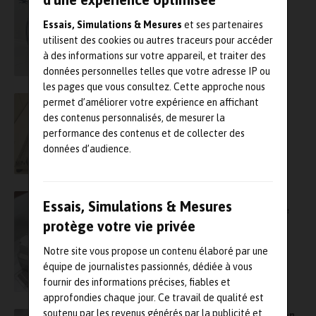
Essais, Simulations & Mesures
et ses partenaires
utilisent des cookies ou autres traceurs pour accéder
à des informations sur votre appareil, et traiter des
données personnelles telles que votre adresse IP ou
les pages que vous consultez. Cette approche nous
Clip FAM vient de s’achever et ouvre de
permet d’améliorer votre expérience en affichant
nouvelles perpectives en matière de
des contenus personnalisés, de mesurer la
fabrication additive
performance des contenus et de collecter des
données d’audience.
Metal AMS : Première édition du Symposium
Essais, Simulations & Mesures
international fabrication additive métallique
les 13 et 14 avril au Cetim, à Senlis
protège votre vie privée
Notre site vous propose un contenu élaboré par une
équipe de journalistes passionnés, dédiée à vous
fournir des informations précises, fiables et
approfondies chaque jour. Ce travail de qualité est
soutenu par les revenus générés par la publicité et
Safran et SLM Solutions testent la fabrication