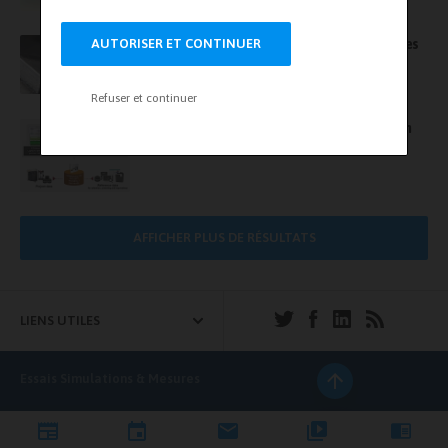
AUTORISER ET CONTINUER
Le Cetim renforcera dès 2018 les compétences
du Plateau de Saclay dans la fabrication
additive
Refuser et continuer
De nouvelles solutions Granta en fabrication
additive lors du congrès APS de Lyon
AFFICHER PLUS DE RÉSULTATS
LIENS UTILES
Essais Simulations & Mesures