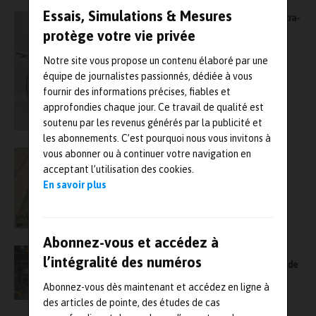
Essais, Simulations & Mesures
Fabrication additive : un vélo singlespeed ultra-
léger issu de l’impression 3D
protège votre vie privée
Notre site vous propose un contenu élaboré par une
équipe de journalistes passionnés, dédiée à vous
fournir des informations précises, fiables et
approfondies chaque jour. Ce travail de qualité est
soutenu par les revenus générés par la publicité et
les abonnements. C’est pourquoi nous vous invitons à
vous abonner ou à continuer votre navigation en
Clip FAM vient de s’achever et ouvre de
nouvelles perpectives en matière de
acceptant l’utilisation des cookies.
fabrication additive
En savoir plus
Abonnez-vous et accédez à
Inauguration à Grenoble de 3ALP, un
l’intégralité des numéros
laboratoire public/privé dédié à l’aluminium de
demain
Abonnez-vous dès maintenant et accédez en ligne à
des articles de pointe, des études de cas