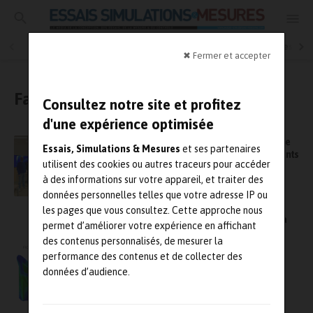
Essais physiques
Simulation
Contrôle Qualité
Mesures
✖ Fermer et accepter
Fabrication additive
Consultez notre site et profitez
d'une expérience optimisée
Arts et Métiers et Safran lancent Cesame, une
Essais, Simulations & Mesures
et ses partenaires
chaire pour développer des procédés innovants
utilisent des cookies ou autres traceurs pour accéder
en aéronautique
à des informations sur votre appareil, et traiter des
données personnelles telles que votre adresse IP ou
les pages que vous consultez. Cette approche nous
SIMETAL3D, spécialiste de la simulation de la
permet d’améliorer votre expérience en affichant
fabrication additive métallique
des contenus personnalisés, de mesurer la
performance des contenus et de collecter des
données d’audience.