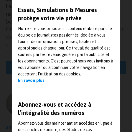
l’acquisition d’Oros, offrant à la société de
Essais, Simulations & Mesures
nouvelles opportunités de développement et de
protège votre vie privée
belles perspectives de croissance. Digigram et
Notre site vous propose un contenu élaboré par une
Oros se ressemblent en de nombreux points. Tout
équipe de journalistes passionnés, dédiée à vous
d’abord, leur secteur d’activité est proche :
fournir des informations précises, fiables et
conception et fabrication de solutions audio
approfondies chaque jour. Ce travail de qualité est
professionnelles pour Digigram, conception et
soutenu par les revenus générés par la publicité et
fabrications de solutions de mesure de bruit et
les abonnements. C’est pourquoi nous vous invitons à
vibration pour Oros. Ensuite, les deux sociétés ont
vous abonner ou à continuer votre navigation en
LIRE LA SUITE
acceptant l’utilisation des cookies.
toutes les deux été fondées en 1985 et se situent à
En savoir plus
moins de 4 kilomètres l’une de l’autre. Leurs
stratégies reposent sur le même modèle : une
PME dynamique dont la production est 100 %
L'AUTEUR
Abonnez-vous et accédez à
made in France mais qui réalise plus de 80 % de
Olivier Guillon – MRJ PRESSE
l’intégralité des numéros
son chiffre d’affaires à l’export, en B2B.
Abonnez-vous dès maintenant et accédez en ligne à
Autres similitudes, Digigram et Oros s’appuient toutes deux sur un
ARTICLE PRÉCÉDENT
des articles de pointe, des études de cas