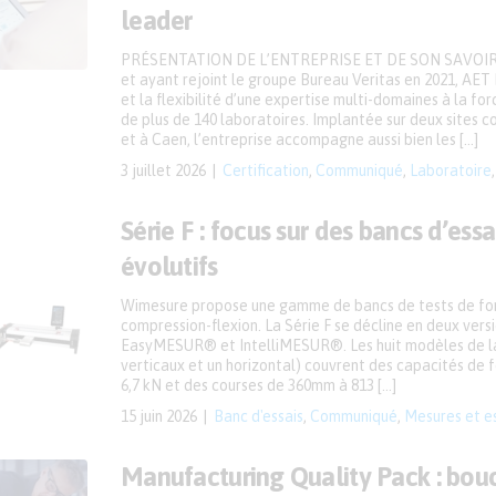
leader
PRÉSENTATION DE L’ENTREPRISE ET DE SON SAVOIR-
et ayant rejoint le groupe Bureau Veritas en 2021, AET F
et la flexibilité d’une expertise multi-domaines à la fo
de plus de 140 laboratoires. Implantée sur deux sites c
et à Caen, l’entreprise accompagne aussi bien les […]
3 juillet 2026
Certification
,
Communiqué
,
Laboratoire
Série F : focus sur des bancs d’ess
évolutifs
Wimesure propose une gamme de bancs de tests de for
compression-flexion. La Série F se décline en deux versio
EasyMESUR® et IntelliMESUR®. Les huit modèles de 
verticaux et un horizontal) couvrent des capacités de f
6,7 kN et des courses de 360mm à 813 […]
15 juin 2026
Banc d'essais
,
Communiqué
,
Mesures et e
Manufacturing Quality Pack : bouc