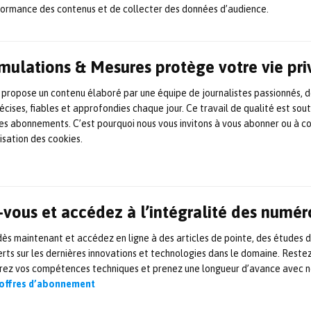
formance des contenus et de collecter des données d’audience.
née pour les ETI et PME.
echnologies, ce nouvel accord vient compléter cel
Simulations & Mesures protège votre vie pr
c Schneider Electric, lors du Salon du Bourget, sur
ntée données ». ESI, en tant que partenaire des p
 propose un contenu élaboré par une équipe de journalistes passionnés, d
écises, fiables et approfondies chaque jour. Ce travail de qualité est sou
res du secteur aéronautique dans le cadre du pr
 les abonnements. C’est pourquoi nous vous invitons à vous abonner ou à c
u Futur », salue cette alliance qui marque son en
lisation des cookies.
déploiement de ses solutions de Smart Virtual P
changement nécessaire à la transformation numé
 des industries.
vous et accédez à l’intégralité des numér
rg (à gauche) et Patrick Longuet (à droite)
s maintenant et accédez en ligne à des articles de pointe, des études 
rts sur les dernières innovations et technologies dans le domaine. Reste
//www.esi-group.com/fr
orez vos compétences techniques et prenez une longueur d’avance avec no
 offres d’abonnement
EUR