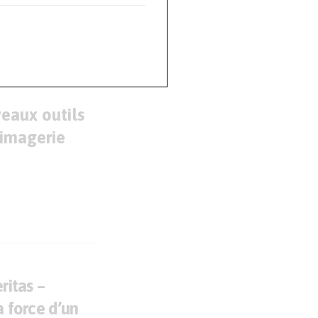
veaux outils
’imagerie
ritas –
a force d’un