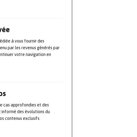
ui signé en
ivée
 les solutions «
rincipaux
édiée à vous fournir des
tenu par les revenus générés par
ogramme « Usine
ontinuer votre navigation en
gagement à
rototyping avec
rique en cours
os
de cas approfondies et des
z informé des évolutions du
s contenus exclusifs.