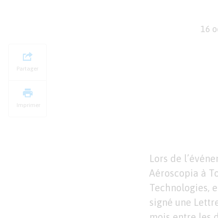
16 
Partager
Imprimer
Lors de l’évén
Aéroscopia à 
Technologies, et
signé une Lettr
mois entre les 