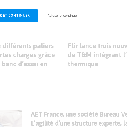
res-et-tests.com
R ET CONTINUER
Refuser et continuer
ARTICLE SUIVANT
différents paliers
Flir lance trois nou
ortes charges grâce
de T&M intégrant l
 banc d’essai en
thermique
AET France, une société Bureau Ve
L’agilité d’une structure experte, l