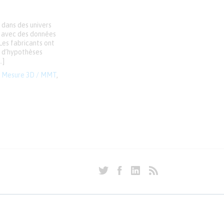
 dans des univers
e, avec des données
Les fabricants ont
t d’hypothèses
…]
,
Mesure 3D / MMT
,