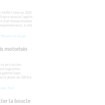
FAIRE Créée en 2010
rance associe l’agilité
rce d’un réseau mondial
omplémentaires, à Lille
,
Mesures et essais
ais motorisés
ce en traction-
ns logicielles :
la gamme (sept
orce allant de 500 N à
ssais
,
Test
ler la boucle