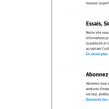
mesurer la per
une offre combi
Pour Assystem T
Essais, 
juin dernier ave
production orie
Notre site vous
informations pr
donneurs d’ord
la publicité et
Aéronautique d
acceptant l’uti
accompagner le 
En savoir plus
la conduite du 
dans l’ensemble
Abonnez-
Photo :
Eric Daubou
Abonnez-vous dè
analyses d’expe
Source :
https:
secteur, améli
Découvrir nos
L'AUT