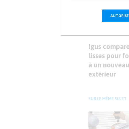
Mesu
AUTORISE
ARTICLE PRÉCÉDENT
Igus compare 
lisses pour f
à un nouveau
extérieur
SUR LE MÊME SUJET