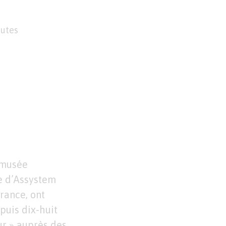
nutes
 musée
ce d’Assystem
France, ont
epuis dix-huit
r » auprès des