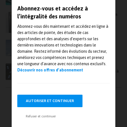
Abonnez-vous et accédez à
Irma lance un nouveau banc d’essai unique en
l’intégralité des numéros
France pour lever les freins sur l’hydrogène
Abonnez-vous dès maintenant et accédez en ligne à
des articles de pointe, des études de cas
approfondies et des analyses d’experts sur les
Airbus ouvre un nouveau centre de
dernières innovations et technologies dans le
développement ZEROe à Stade pour les
domaine. Restez informé des évolutions du secteur,
technologies innovantes de l’hydrogène
améliorez vos compétences techniques et prenez
une longueur d’avance avec nos contenus exclusifs.
BMW Group, Airbus et Quantinuum veulent
Découvrir nos offres d’abonnement
accélérer la recherche sur la mobilité durable à
l’aide d’ordinateurs quantiques
Pagination
←
1
2
3
→
des
AUTORISER ET CONTINUER
publications
Refuser et continuer