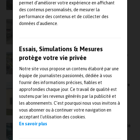
risques sécurité d’une mise à l’évent sur site
permet d’améliorer votre expérience en affichant
hydrogène
des contenus personnalisés, de mesurer la
performance des contenus et de collecter des
SGS France inaugure son laboratoire dédié à
données d’audience.
l’énergie près du port du Havre
Essais, Simulations & Mesures
Symbio, premier acteur européen des piles à
protège votre vie privée
hydrogène à être certifié IATF 16949
Notre site vous propose un contenu élaboré par une
équipe de journalistes passionnés, dédiée à vous
fournir des informations précises, fiables et
Testing : SGS déménage son agence du Havre
approfondies chaque jour. Ce travail de qualité est
soutenu par les revenus générés par la publicité et
les abonnements. C’est pourquoi nous vous invitons à
vous abonner ou à continuer votre navigation en
acceptant l’utilisation des cookies.
En savoir plus
Un nouvel équipement de mesure de propreté
particulaire au Cetim à la disposition des
industriels