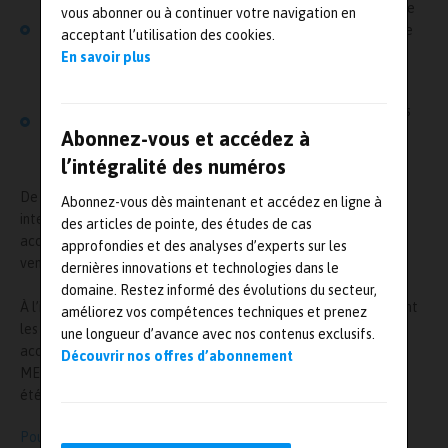
Absorption acoustique : l’absorption moyenne a été évaluée
vous abonner ou à continuer votre navigation en
sur les parois, les sièges et le mobilier, à partir des temps de
acceptant l’utilisation des cookies.
réverbération par zone,
En savoir plus
Isolation acoustique : Mesurée via une source sonore
artificielle, l’isolation a été évaluée entre différentes zones
de la cabine. Ce paramètre est directement lié à la
Abonnez-vous et accédez à
transmission des bruits externes et internes.
l’intégralité des numéros
De plus, des cartographies de bruit ont été établies par
Abonnez-vous dès maintenant et accédez en ligne à
intensimétrie, permettant de visualiser les points faibles
des articles de pointe, des études de cas
acoustiques et les sources prépondérantes, notamment la
approfondies et des analyses d’experts sur les
ventilation ou la climatisation.
dernières innovations et technologies dans le
domaine. Restez informé des évolutions du secteur,
À l’issue de cette étude, notre client a reçu un rapport détaillant
améliorez vos compétences techniques et prenez
les résultats obtenus, et confirmant le niveau de confort
une longueur d’avance avec nos contenus exclusifs.
acoustique du jet VIP. Sur la base des analyses menées par
Découvrir nos offres d’abonnement
METRAVIB ENGINEERING, des propositions d’amélioration ont
été formulées pour optimiser le confort acoustique à bord.
Pour en savoir plus