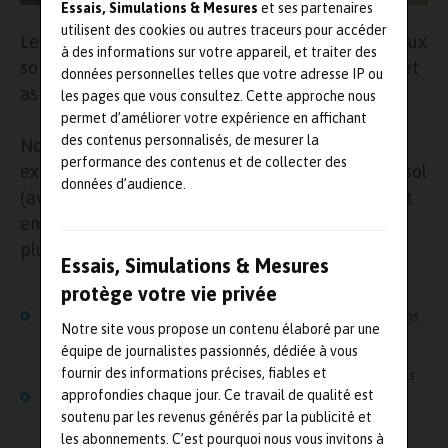
Essais, Simulations & Mesures
et ses partenaires
utilisent des cookies ou autres traceurs pour accéder
Les évaluations ont permis de qualifier les niveaux
à des informations sur votre appareil, et traiter des
sonores en cabine, soulignant l’importance de cet
données personnelles telles que votre adresse IP ou
aspect pour la clientèle visée.
les pages que vous consultez. Cette approche nous
permet d’améliorer votre expérience en affichant
des contenus personnalisés, de mesurer la
Notre équipe a entrepris une campagne
performance des contenus et de collecter des
exhaustive de mesures acoustiques, à la fois au sol
données d’audience.
(avec excitation artificielle ou moteur allumé) et
en vol (en conditions réelles), pour évaluer
plusieurs paramètres essentiels :
Essais, Simulations & Mesures
protège votre vie privée
Intelligibilité : la détermination du Niveau d’Intelligibilité
Sonore (SIL) est cruciale pour évaluer la clarté des sons dans
Notre site vous propose un contenu élaboré par une
la cabine,
équipe de journalistes passionnés, dédiée à vous
fournir des informations précises, fiables et
Réverbération : les temps de réverbération ont été calculés
approfondies chaque jour. Ce travail de qualité est
dans différentes zones (zone VIP, première classe, zone
soutenu par les revenus générés par la publicité et
équipage),
les abonnements. C’est pourquoi nous vous invitons à