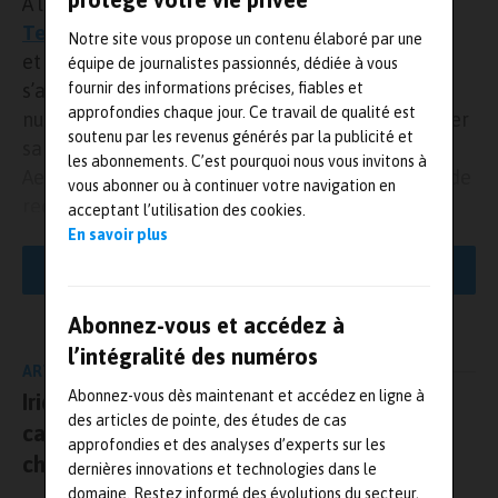
À l’occasion du salon
SIAE
du Bourget,
Lufthansa
Technik
, spécialiste en maintenance, réparation
Notre site vous propose un contenu élaboré par une
et opération (MRO) aéronautique, a annoncé
équipe de journalistes passionnés, dédiée à vous
fournir des informations précises, fiables et
s’appuyer sur les logiciels de simulation
approfondies chaque jour. Ce travail de qualité est
numérique d’
Ansys
. Objectif ? Concevoir et valider
soutenu par les revenus générés par la publicité et
sa technologie de revêtement biomimétique
les abonnements. C’est pourquoi nous vous invitons à
AeroSHARK ; celle-ci imite la surface de la peau de
vous abonner ou à continuer votre navigation en
requin afin d’optimiser l’
aérodynamique des
acceptant l’utilisation des cookies.
avions
et ainsi réduire la consommation de
En savoir plus
carburant et les émissions de CO
.
2
LIRE LA SUITE
Développé avec BASF,
AeroSHARK
est un film de surface
Abonnez-vous et accédez à
composé de « riblets », des nervures microscopiques semblables à
l’intégralité des numéros
celles de la peau de requin. Celles-ci permettent de réduire la
ARTICLE PRÉCÉDENT
traînée de frottement tout en augmentant la flottabilité. Les
Abonnez-vous dès maintenant et accédez en ligne à
Iridesense lance le premier capteur 3D
ingénieurs de Lufthansa Technik s’appuient donc sur les solutions
des articles de pointe, des études de cas
capable d’analyser à distance la nature
de simulation de la dynamique des fluides numérique (
CFD
) et de
approfondies et des analyses d’experts sur les
chimique des éléments
calcul haute performance (
HPC
) d’Ansys afin d’analyser les
dernières innovations et technologies dans le
phénomènes d’écoulement et de turbulence autour des riblets et
domaine. Restez informé des évolutions du secteur,