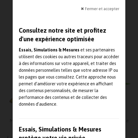
3 juillet 2023
Aéronautique-spatial
,
Essais physiques
,
✖ Fermer et accepter
Matériaux et composites
,
Simulation
Lecture : 3 minutes
Consultez notre site et profitez
d'une expérience optimisée
Essais, Simulations & Mesures
et ses partenaires
utilisent des cookies ou autres traceurs pour accéder
à des informations sur votre appareil, et traiter des
données personnelles telles que votre adresse IP ou
les pages que vous consultez. Cette approche nous
permet d’améliorer votre expérience en affichant
des contenus personnalisés, de mesurer la
performance des contenus et de collecter des
données d’audience.
Modélisation CFD d'un Boeing 777-300ER avec une forme d'aile
identique à la réalité
Essais, Simulations & Mesures
protège votre vie privée