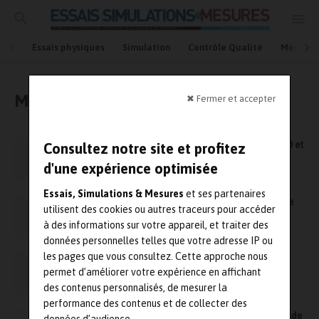
Essais physiques
Simulation
Contrôle Qualité
Mesures
Mesures et essais
✖ Fermer et accepter
Le Mechatronics Awards 2011 décerné à RB3D et
Consultez notre site et profitez
Adept Technology
d'une expérience optimisée
Essais, Simulations & Mesures
et ses partenaires
ASC Instrument nominé pour les Trophées de
utilisent des cookies ou autres traceurs pour accéder
l’innovation Cap’Tronic 2011
à des informations sur votre appareil, et traiter des
données personnelles telles que votre adresse IP ou
les pages que vous consultez. Cette approche nous
L’ENSMA rejoint le groupe Isae
permet d’améliorer votre expérience en affichant
des contenus personnalisés, de mesurer la
performance des contenus et de collecter des
Autodesk Inventor participe à la conception de