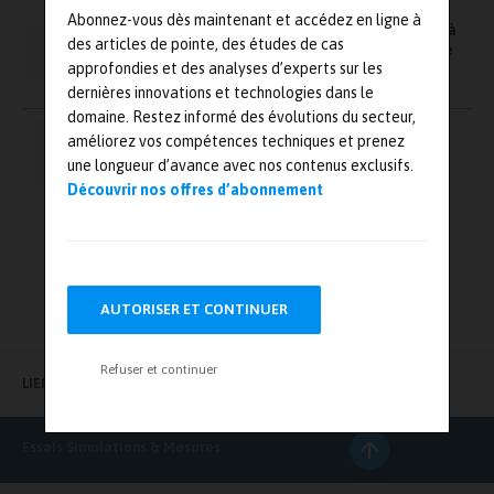
Abonnez-vous dès maintenant et accédez en ligne à
DataMan 500 de Cognex : un lecteur à codes à
des articles de pointe, des études de cas
barres capable de lire 1 000 images / seconde
approfondies et des analyses d’experts sur les
dernières innovations et technologies dans le
domaine. Restez informé des évolutions du secteur,
Pagination
améliorez vos compétences techniques et prenez
←
1
…
82
83
84
des
une longueur d’avance avec nos contenus exclusifs.
publications
Découvrir nos offres d’abonnement
85
→
AUTORISER ET CONTINUER
Refuser et continuer
LIENS UTILES
Essais Simulations & Mesures