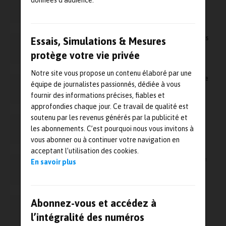
données d’audience.
la 1ère voiture imprimée en 3D
Récompenses : Eaton primé aux rendez-vous
Essais, Simulations & Mesures
BE+ 2011
protège votre vie privée
Notre site vous propose un contenu élaboré par une
dB Vib Technologies : entrez dans la nouvelle
équipe de journalistes passionnés, dédiée à vous
ère de l’alignement laser sans-fil.
fournir des informations précises, fiables et
approfondies chaque jour. Ce travail de qualité est
soutenu par les revenus générés par la publicité et
Varielec élargit ses compétences
les abonnements. C’est pourquoi nous vous invitons à
vous abonner ou à continuer votre navigation en
acceptant l’utilisation des cookies.
Fuchs Lubrifiant lance Livecase, une nouvelle
En savoir plus
génération de séparateurs à coalescence
Cirrus sort un nouveau kit optimus pour
Abonnez-vous et accédez à
surveiller le bruit en extérieur
l’intégralité des numéros