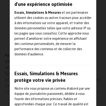
d'une expérience optimisée
Essais, Simulations & Mesures
et ses partenaires
utilisent des cookies ou autres traceurs pour accéder
à des informations sur votre appareil, et traiter des
données personnelles telles que votre adresse IP ou
les pages que vous consultez. Cette approche nous
permet d’améliorer votre expérience en affichant
des contenus personnalisés, de mesurer la
performance des contenus et de collecter des
données d’audience.
Après dix années en tant qu’adjoint, Christophe
Guépin accède aujourd’hui au poste de
responsable du bachelor Concepteur en
Essais, Simulations & Mesures
Systèmes Mécaniques de
Sup de
Vinci
. Son
prédécesseur prenant de nouvelles fonctions, c’est
protège votre vie privée
tout naturellement que la direction de l’école a
Notre site vous propose un contenu élaboré par une
confié les rênes d’une de ses formations phares à
équipe de journalistes passionnés, dédiée à vous
ce professionnel de la mécanique automobile.
fournir des informations précises, fiables et
approfondies chaque jour. Ce travail de qualité est