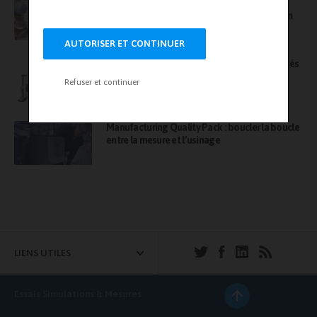
Défense et d’une VAE Concepteur en Systèmes mécaniques du
AET France, une société Bureau Veritas –
L’agilité d’une structure experte, la force d’un
CFA Léonard de Vinci Titre certifié, Niveau II.
leader
AUTORISER ET CONTINUER
Source :
https://www.supdevinci.fr/
Série F : focus sur des bancs d’essais motorisés
évolutifs
Refuser et continuer
Manufacturing Quality Pack : boucler la boucle
entre la mesure et l’usinage
LIENS UTILES
Essais Simulations & Mesures