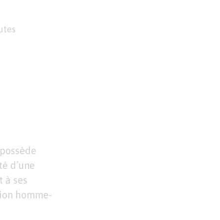
utes
e possède
té d’une
t à ses
ction homme-