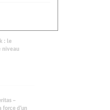
 : le
 niveau
ritas –
a force d’un