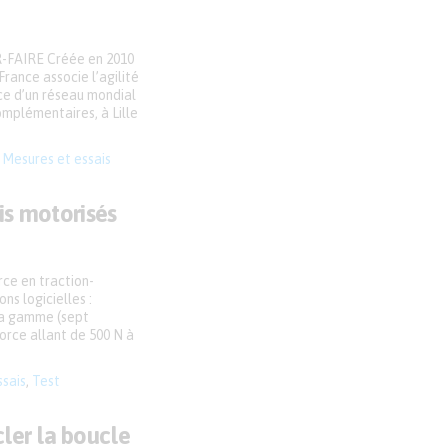
FAIRE Créée en 2010
rance associe l’agilité
rce d’un réseau mondial
omplémentaires, à Lille
,
Mesures et essais
ais motorisés
ce en traction-
ns logicielles :
la gamme (sept
orce allant de 500 N à
ssais
,
Test
ler la boucle