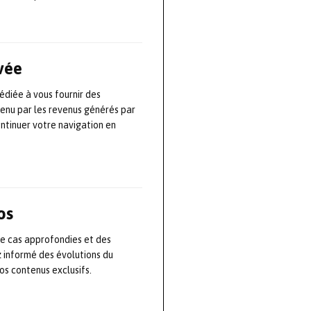
vaille sur les
ral de l’ISAE-
ivée
 moyens de
édiée à vous fournir des
 au sein des
tenu par les revenus générés par
avion bimoteur
ontinuer votre navigation en
ent pour les
qu’aux activités
os
SAE-Supaero
de cas approfondies et des
z informé des évolutions du
s contenus exclusifs.