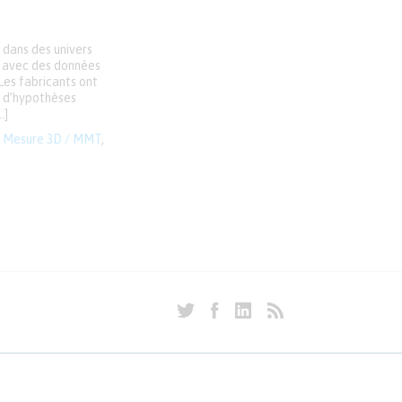
 dans des univers
e, avec des données
Les fabricants ont
t d’hypothèses
…]
,
Mesure 3D / MMT
,