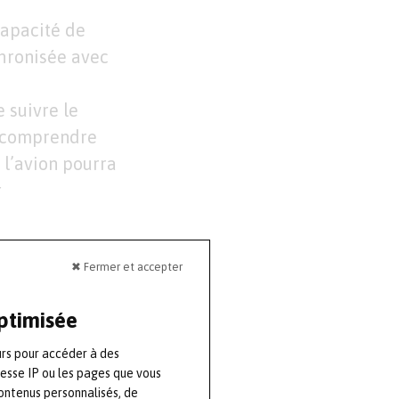
capacité de
chronisée avec
 suivre le
x comprendre
 l’avion pourra
r
 membres ayant
✖ Fermer et accepter
gnal,
optimisée
 recherche
aux de l’erreur
urs pour accéder à des
éviter son
resse IP ou les pages que vous
ontenus personnalisés, de