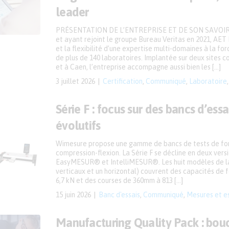
leader
PRÉSENTATION DE L’ENTREPRISE ET DE SON SAVOIR-
et ayant rejoint le groupe Bureau Veritas en 2021, AET F
et la flexibilité d’une expertise multi-domaines à la fo
de plus de 140 laboratoires. Implantée sur deux sites c
et à Caen, l’entreprise accompagne aussi bien les […]
3 juillet 2026
Certification
,
Communiqué
,
Laboratoire
Série F : focus sur des bancs d’ess
évolutifs
Wimesure propose une gamme de bancs de tests de for
compression-flexion. La Série F se décline en deux versio
EasyMESUR® et IntelliMESUR®. Les huit modèles de 
verticaux et un horizontal) couvrent des capacités de f
6,7 kN et des courses de 360mm à 813 […]
15 juin 2026
Banc d'essais
,
Communiqué
,
Mesures et e
Manufacturing Quality Pack : bouc