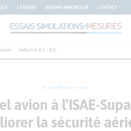
QUE
LA REVUE
DEVENIR ANNONCEUR
CONTACT
sures
Industrie 4.0 / B.E.
Accueil
Mesures et essais
l avion à l’ISAE-Sup
iorer la sécurité aér