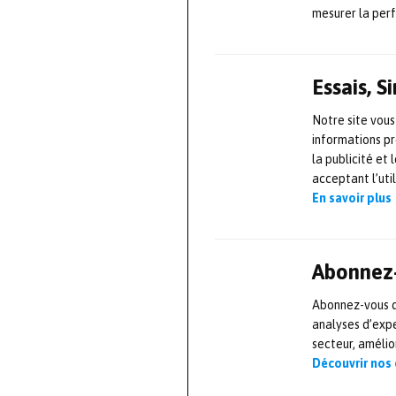
apparition.
mesurer la per
«
C’est un axe i
interfaces ho
Essais, 
Supaero.
Cet av
Notre site vous
recherche dédiés
informations pr
établissements
la publicité et
sera également 
acceptant l’uti
En savoir plus
étudiants ingén
de formation co
Abonnez-
Photo:
Vulcanair Ai
Abonnez-vous dè
analyses d’expe
Source :
https:/
secteur, améli
Découvrir nos
L'AUT