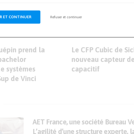
res-et-tests.com
R ET CONTINUER
Refuser et continuer
ARTICLE SUIVANT
uépin prend la
Le CFP Cubic de Sick
u bachelor
nouveau capteur de
de systèmes
capacitif
up de Vinci
AET France, une société Bureau Ve
L’agilité d’une structure experte, l