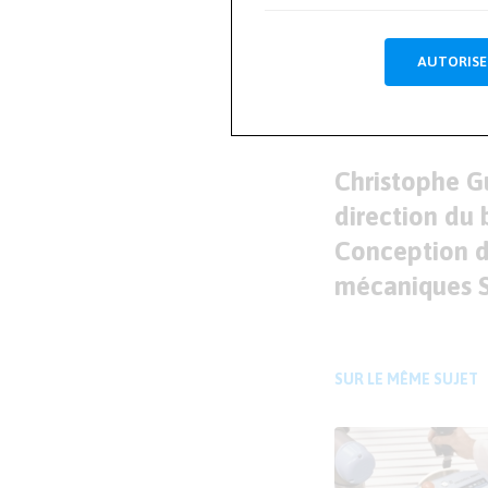
Mesu
AUTORISE
ARTICLE PRÉCÉDENT
Christophe G
direction d
Conception 
mécaniques S
SUR LE MÊME SUJET