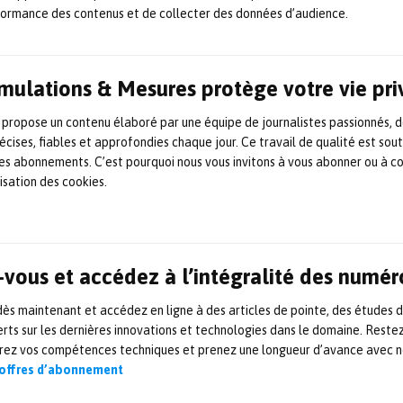
formance des contenus et de collecter des données d’audience.
mportant de recherche pour notre laboratoire qui tra
mme-machine
, précise Olivier Lesbre directeur géné
Simulations & Mesures protège votre vie pr
ion instrumenté vient compléter une collection de
 propose un contenu élaboré par une équipe de journalistes passionnés, d
 à l’ingénierie aérospatiale, qui est exceptionnelle
écises, fiables et approfondies chaque jour. Ce travail de qualité est sou
 d’enseignement supérieur européens
». Ce nouvel 
 les abonnements. C’est pourquoi nous vous invitons à vous abonner ou à c
utilisé comme support aux activités d’enseignem
lisation des cookies.
ieur, master, mastères spécialisés, doctorat ainsi 
ntinue.
vous et accédez à l’intégralité des numér
rcraft P68 Observer au centre opérationnel de Lasbordes ©I
s maintenant et accédez en ligne à des articles de pointe, des études 
rts sur les dernières innovations et technologies dans le domaine. Reste
/www.isae-supaero.fr/fr/
orez vos compétences techniques et prenez une longueur d’avance avec no
 offres d’abonnement
EUR