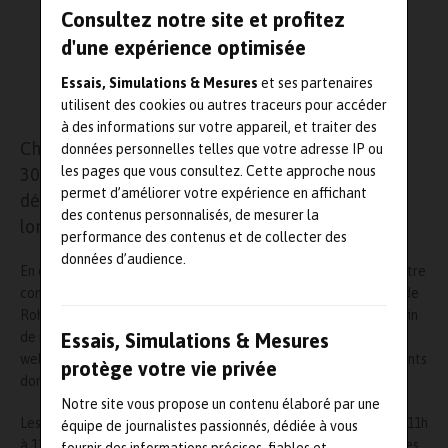
Consultez notre site et profitez
d'une expérience optimisée
Essais, Simulations & Mesures
et ses partenaires
utilisent des cookies ou autres traceurs pour accéder
à des informations sur votre appareil, et traiter des
Chaque mardi, mercredi et jeudi, des sessions de
données personnelles telles que votre adresse IP ou
les pages que vous consultez. Cette approche nous
30 minutes, en français et en direct, sont
permet d’améliorer votre expérience en affichant
désormais proposées, à qui le souhaite, tout au
des contenus personnalisés, de mesurer la
long du mois d’avril.
performance des contenus et de collecter des
données d’audience.
En cette période, où notre santé reste la plus importante et notre
confinement une nécessité, l’équipe d’ingénieurs d’Application de
Rohde & Schwarz France présente des rendez-vous réguliers afin
de rester connectés mais surtout pour proposer une série de
Essais, Simulations & Mesures
webinaires techniques sur plusieurs thématiques et dans différents
protège votre vie privée
domaines d’application.
Notre site vous propose un contenu élaboré par une
Les sessions se dérouleront chaque mardi, mercredi et jeudi de 11h
équipe de journalistes passionnés, dédiée à vous
à 11h30, du 7 avril au 5 mai 2020. La participation à ces webinaires