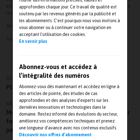
fournir des informations précises, fiables et
est gratuite et requiert une inscription en ligne accessible depuis
approfondies chaque jour. Ce travail de qualité est
le site internet
rohde-schwarz.com
.
soutenu par les revenus générés par la publicité et
les abonnements. C’est pourquoi nous vous invitons à
Retrouvez le programme sur ce
lien
.
vous abonner ou à continuer votre navigation en
acceptant l’utilisation des cookies.
Source :
https://www.rohde-schwarz.com/fr
En savoir plus
L'AUTEUR
Mesures-et-tests.com
Abonnez-vous et accédez à
l’intégralité des numéros
ARTICLE PRÉCÉDENT
Plan de continuité d’activités au Cetiat
Abonnez-vous dès maintenant et accédez en ligne à
des articles de pointe, des études de cas
approfondies et des analyses d’experts sur les
ARTICLE SUIVANT
dernières innovations et technologies dans le
Mobilisation à l’Université Paris-Saclay pour
domaine. Restez informé des évolutions du secteur,
fournir du matériel de protection aux
améliorez vos compétences techniques et prenez
une longueur d’avance avec nos contenus exclusifs.
personnels hospitaliers et laborantins
Découvrir nos offres d’abonnement