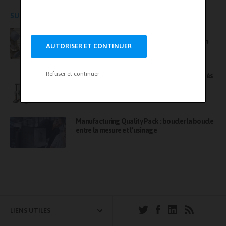
SUR LE MÊME SUJET
AET France, une société Bureau Veritas –
L’agilité d’une structure experte, la force d’un
AUTORISER ET CONTINUER
leader
Refuser et continuer
Série F : focus sur des bancs d’essais motorisés
évolutifs
Manufacturing Quality Pack : boucler la boucle
entre la mesure et l’usinage
LIENS UTILES