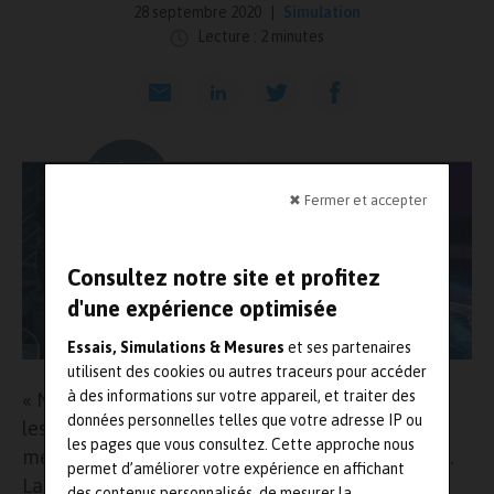
28 septembre 2020
Simulation
Lecture : 2 minutes
✖ Fermer et accepter
Consultez notre site et profitez
d'une expérience optimisée
Essais, Simulations & Mesures
et ses partenaires
utilisent des cookies ou autres traceurs pour accéder
à des informations sur votre appareil, et traiter des
« N’oubliez pas de nous envoyer vos papiers sur
données personnelles telles que votre adresse IP ou
les tendances et les nouveautés
les pages que vous consultez. Cette approche nous
méthodologiques de la simulation numérique ! ».
permet d’améliorer votre expérience en affichant
La SIA et les organisateurs du grand Congrès
des contenus personnalisés, de mesurer la