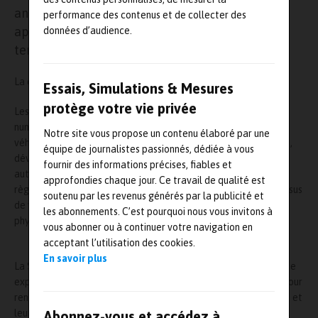
annuel de simulation y croient dur comme fer,
performance des contenus et de collecter des
après l’annulation de l’édition 2020 qui devait se
données d’audience.
tenir cet automne.
La date limite de soumission a été fixée au 30 octobre.
Essais, Simulations & Mesures
protège votre vie privée
Les présentations devront montrer l’apport de la simulation
numérique sur un ou plusieurs des thèmes suivants : adapter le
Notre site vous propose un contenu élaboré par une
véhicule aux conducteurs par les techniques de réalité virtuelle,
équipe de journalistes passionnés, dédiée à vous
développer des véhicules et services de demain (électrifiés,
fournir des informations précises, fiables et
autonomes et connectés), répondre aux exigences
approfondies chaque jour. Ce travail de qualité est
règlementaires et consuméristes, et enfin, renforcer les processus
soutenu par les revenus générés par la publicité et
de vérification/validation par des combinaisons de moyens
les abonnements. C’est pourquoi nous vous invitons à
physiques et numériques.
vous abonner ou à continuer votre navigation en
acceptant l’utilisation des cookies.
En savoir plus
La SIA organisera, en parallèle de ces deux jours de congrès, une
exposition d’une quinzaine de stands.Une opportunité de plus pour
rencontrer les experts de la simulation et de la réalité virtuelle et
leur présenter des produits et services innovants.
Abonnez-vous et accédez à