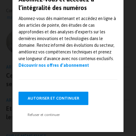
l’intégralité des numéros
Contact : Martin Pierrelée – SIA – +33 (0)1 41 44 93 76 –
martin.pierrelee@sia.fr
Abonnez-vous dès maintenant et accédez en ligne à
des articles de pointe, des études de cas
approfondies et des analyses d’experts sur les
L'AUTEUR
dernières innovations et technologies dans le
Olivier Guillon – MRJ PRESSE
domaine. Restez informé des évolutions du secteur,
améliorez vos compétences techniques et prenez
une longueur d’avance avec nos contenus exclusifs.
Découvrir nos offres d’abonnement
ARTICLE PRÉCÉDENT
Cet automne, la start-up SkyReal a fait
sensation en lançant sa Cave !
AUTORISER ET CONTINUER
ARTICLE SUIVANT
Etienne Martin prend – une nouvelle fois –
Refuser et continuer
les rênes de la Cofrend