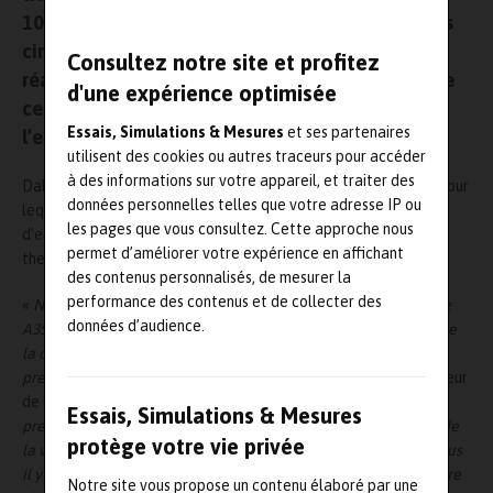
1000, qui sera utilisée pour la campagne d’essais
cinématique avec le train d’atterrissage. Daher
Consultez notre site et profitez
réalise en effet la conception et la fabrication de
d'une expérience optimisée
cette trappe en matériaux composites pour
Essais, Simulations & Mesures
et ses partenaires
l’ensemble des avions de la famille A350 XWB.
utilisent des cookies ou autres traceurs pour accéder
à des informations sur votre appareil, et traiter des
Daher est un partenaire important du programme A350 XWB, pour
données personnelles telles que votre adresse IP ou
lequel il réalise plusieurs autres Work Packages (pièces
les pages que vous consultez. Cette approche nous
d’environnement moteur, pièces élémentaires en composites
permet d’améliorer votre expérience en affichant
thermoplastiques) et des prestations de logistique intégrée.
des contenus personnalisés, de mesurer la
performance des contenus et de collecter des
«
Nous sommes fiers de contribuer à la réussite du programme
données d’audience.
A350 XWB en livrant cette pièce qui permettra le lancement de
la campagne d’essais cinématiques, et donc contribuer au
premier vol de l’A350-1000
, a commenté Nicolas Orance, directeur
de la business unit Aéronautique & Défense de Daher.
Cette
Essais, Simulations & Mesures
première pièce est livrée exactement quatre ans après celle de
protège votre vie privée
la version -900, et à la date exacte de besoin agréée avec Airbus
il y a plus d’une année, témoin de notre engagement pour notre
Notre site vous propose un contenu élaboré par une