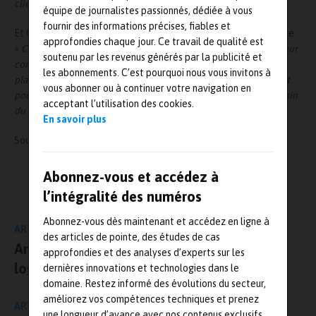
client.
»
équipe de journalistes passionnés, dédiée à vous
fournir des informations précises, fiables et
Et Christophe Berger, directeur Industrie de Daher, de poursuivre :
approfondies chaque jour. Ce travail de qualité est
«
Ces trappes ont nécessité des innovations afin d’optimiser leur
soutenu par les revenus générés par la publicité et
conception et leur fabrication, avec des moyens modernes en
les abonnements. C’est pourquoi nous vous invitons à
placement de fibres robotisée. Daher s’est engagé pleinement
vous abonner ou à continuer votre navigation en
pour respecter les objectifs de performance et de délais, témoin
acceptant l’utilisation des cookies.
du Best Performer Award reçu de la part d’Airbus en 2015.
»
En savoir plus
Source :
https://www.daher.com/fr/
Abonnez-vous et accédez à
L'AUTEUR
Mesures-et-tests.com
l’intégralité des numéros
Abonnez-vous dès maintenant et accédez en ligne à
ARTICLE PRÉCÉDENT
des articles de pointe, des études de cas
Ansys propose une version gratuite de son
approfondies et des analyses d’experts sur les
logiciel de simulation pour les étudiants
dernières innovations et technologies dans le
domaine. Restez informé des évolutions du secteur,
améliorez vos compétences techniques et prenez
ARTICLE SUIVANT
une longueur d’avance avec nos contenus exclusifs.