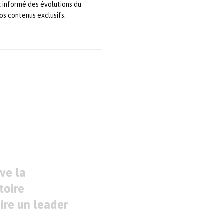
z informé des évolutions du
eur. Un rendez-
s contenus exclusifs.
ve la
toire
ire un leader