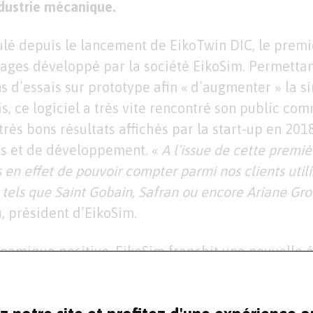
dustrie mécanique.
ulé depuis le lancement de EikoTwin DIC, le premie
ages développé par la société EikoSim. Permetta
s d’essais sur prototype afin « d’augmenter » la s
s, ce logiciel a très vite rencontré son public co
très bons résultats affichés par la start-up en 20
res et de développement. «
A l’issue de cette premi
 en effet de pouvoir compter parmi nos clients util
tels que Saint Gobain, Safran ou encore Ariane Gr
, président d’EikoSim.
ynamique positive, EikoSim franchit une nouvelle 
019 en annonçant le lancement de EikoTwin Digit
l destiné non plus seulement aux laboratoires d’e