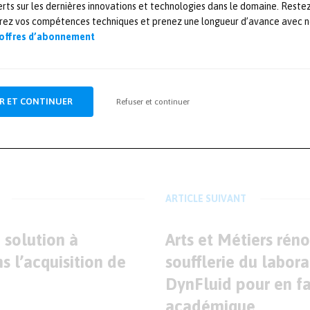
rts sur les dernières innovations et technologies dans le domaine. Reste
sur le dernier né d’une start-up à l’avenir promett
orez vos compétences techniques et prenez une longueur d’avance avec no
 offres d’abonnement
manquer !
/eikosim.com/
R ET CONTINUER
Refuser et continuer
EUR
res-et-tests.com
ARTICLE SUIVANT
 solution à
Arts et Métiers réno
s l’acquisition de
soufflerie du labora
DynFluid pour en fa
académique