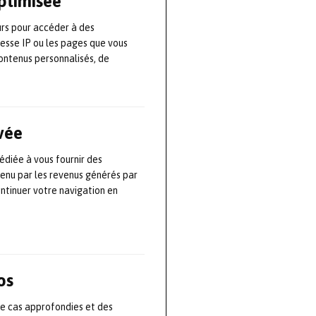
optimisée
: optimiser la
 des opérations
urs pour accéder à des
 DIC, ce nouvel
resse IP ou les pages que vous
ontenus personnalisés, de
alités : il
imulation, de
 manière
essais pour
ivée
athieu.
édiée à vous fournir des
tenu par les revenus générés par
nise donc une
ontinuer votre navigation en
. Au
année écoulée,
ésentation du
early adopter
os
 les industriels
de cas approfondies et des
es mois à venir,