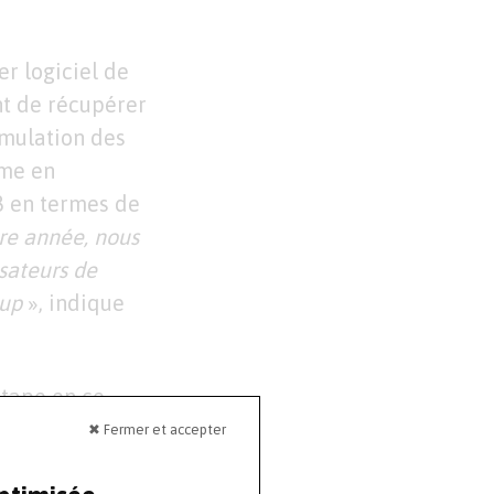
r logiciel de
nt de récupérer
imulation des
mme en
18 en termes de
ère année, nous
isateurs de
oup
», indique
étape en ce
al Twin, son
✖ Fermer et accepter
ssais mais aussi