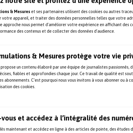
z notre site et profitez d'une expérience 
ureaux d’études. L’objectif de ce nouveau logiciel 
ce au développement d’un jumeau numérique, lieu
ations & Mesures
et ses partenaires utilisent des cookies ou autres trace
es modèles de simulation. «
Par rapport à EikoTwin
r votre appareil, et traiter des données personnelles telles que votre ad
te approche nous permet d’améliorer votre expérience en affichant des c
ue par deux principaux apports en termes de fonctionn
formance des contenus et de collecter des données d’audience.
ment, à partir de la visualisation des erreurs de s
e en données des modèles, mais aussi de recaler de
 modèles de simulation en fonction des données d’
Simulations & Mesures protège votre vie pr
fférentes hypothèses de départ
», explique Florent M
 propose un contenu élaboré par une équipe de journalistes passionnés, d
écises, fiables et approfondies chaque jour. Ce travail de qualité est sou
officiellement son nouveau logiciel, EikoSim orga
 les abonnements. C’est pourquoi nous vous invitons à vous abonner ou à c
lisation des cookies.
e lancement le jeudi 16 mai au Mercure de Massy
 soirée : un temps de retour sur les succès de l’
’un client utilisateur d’EikoTwin, une démo de pr
e EikoTwin Digital Twin, et le témoignage d’un 
vous et accédez à l’intégralité des numér
 vis-à-vis de cette nouvelle étape. L’occasion pour
s maintenant et accédez en ligne à des articles de pointe, des études 
 soient déjà clients ou appelés à le devenir dans l