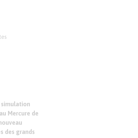
tes
a simulation
 au Mercure de
 nouveau
es des grands