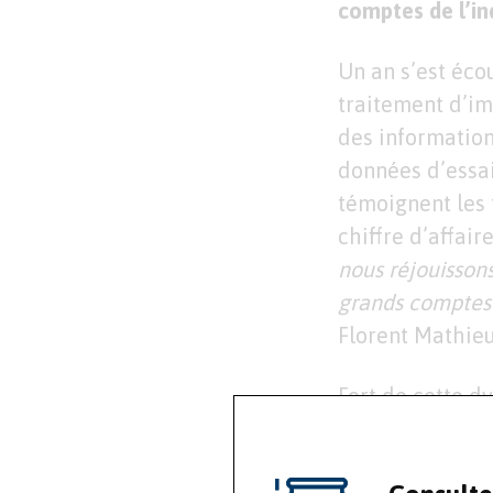
comptes de l’in
Un an s’est éco
traitement d’im
des information
données d’essai
témoignent les 
chiffre d’affai
nous réjouissons
grands comptes 
Florent Mathieu
Fort de cette d
début d’année 2
nouveau logicie