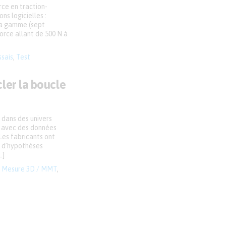
ce en traction-
ns logicielles :
la gamme (sept
orce allant de 500 N à
ssais
,
Test
ler la boucle
 dans des univers
e, avec des données
Les fabricants ont
t d’hypothèses
…]
,
Mesure 3D / MMT
,