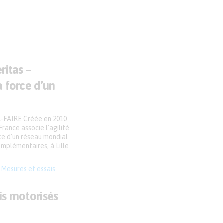
ritas –
a force d’un
FAIRE Créée en 2010
rance associe l’agilité
rce d’un réseau mondial
omplémentaires, à Lille
,
Mesures et essais
ais motorisés