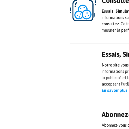
Consulte
et surtout aux b
simulation grâ
Essais, Simul
de correction d
informations su
consultez. Cet
outil se disting
mesurer la per
permet non seule
corriger la mis
automatique ces
Essais, 
corriger les di
Notre site vous
informations pr
Pour présenter 
la publicité et
acceptant l’uti
grande soirée d
En savoir plus
programme de la
le témoignage d
jumeau numériqu
Abonnez-
sur ses attentes
Abonnez-vous dè
présents, qu’ils