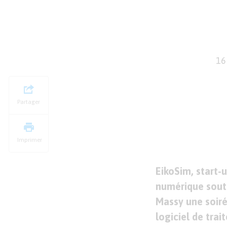
16
Partager
Imprimer
EikoSim, start-u
numérique soute
Massy une soiré
logiciel de tra