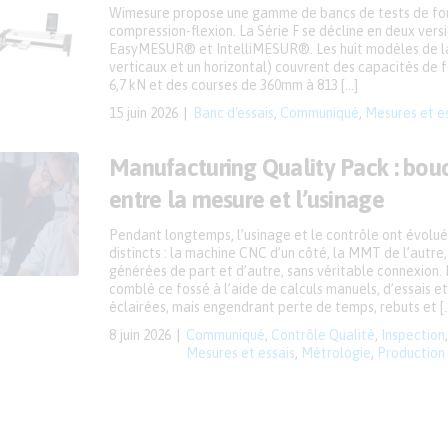
Wimesure propose une gamme de bancs de tests de for
compression-flexion. La Série F se décline en deux versio
EasyMESUR® et IntelliMESUR®. Les huit modèles de 
verticaux et un horizontal) couvrent des capacités de f
6,7 kN et des courses de 360mm à 813 […]
15 juin 2026
Banc d'essais
,
Communiqué
,
Mesures et e
Manufacturing Quality Pack : bouc
entre la mesure et l’usinage
Pendant longtemps, l’usinage et le contrôle ont évolué
distincts : la machine CNC d’un côté, la MMT de l’autr
générées de part et d’autre, sans véritable connexion. 
comblé ce fossé à l’aide de calculs manuels, d’essais e
éclairées, mais engendrant perte de temps, rebuts et [
8 juin 2026
Communiqué
,
Contrôle Qualité
,
Inspection
Mesures et essais
,
Métrologie
,
Production