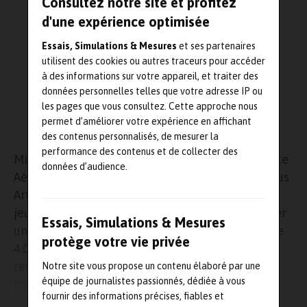
Consultez notre site et profitez
d'une expérience optimisée
Essais, Simulations & Mesures
et ses partenaires
utilisent des cookies ou autres traceurs pour accéder
à des informations sur votre appareil, et traiter des
données personnelles telles que votre adresse IP ou
les pages que vous consultez. Cette approche nous
permet d’améliorer votre expérience en affichant
des contenus personnalisés, de mesurer la
performance des contenus et de collecter des
Michaël Pereira a été nommé responsable du site
données d’audience.
Aérodynamique du laboratoire Dynfluid – Campus
Arts et Métiers de Paris en janvier dernier. Ce
jeune physicien de 27
ans a pour mission d’ancrer
Essais, Simulations & Mesures
un équipement construit en 1952 dans l’industrie
protège votre vie privée
4.0. Une nouvelle dynamique qui implique de
renforcer la recherche dans les domaines de la
Notre site vous propose un contenu élaboré par une
équipe de journalistes passionnés, dédiée à vous
transition énergétique et des transports, pour
fournir des informations précises, fiables et
lesquels les compétences de la soufflerie sont