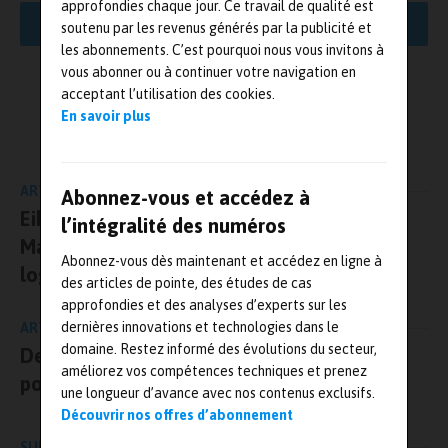
approfondies chaque jour. Ce travail de qualité est
reconnues, tout en développant les moyens de
LIRE LA SUITE
soutenu par les revenus générés par la publicité et
métrologie et en s’ouvrant à d’autres thématiques
les abonnements. C’est pourquoi nous vous invitons à
comme les drones et la physique du sport.
vous abonner ou à continuer votre navigation en
acceptant l’utilisation des cookies.
La complémentarité des compétences (théoriques, numériques et
L'AUTEUR
En savoir plus
expérimentales) réunies autour de la soufflerie permet au
Mesures-et-tests.com
laboratoire DynFluid d’intervenir sur toute la chaîne de recherche
et d’innovation, et de répondre aux défis industriels actuels. La
ARTICLE PRÉCÉDENT
Abonnez-vous et accédez à
soufflerie est mobilisée pour des travaux sur l’automobile,
Eikosim lancera officiellement le 16 mai à
l’intégralité des numéros
l’aviation, les immeubles de grande hauteur, les éoliennes, les
Massy Eikotwin Digital Twin, son nouveau
capteurs solaires, … Elle travaille en étroite collaboration avec
Abonnez-vous dès maintenant et accédez en ligne à
des industriels comme PSA, Renault, Dassault, ou encore Safran.
logiciel
des articles de pointe, des études de cas
approfondies et des analyses d’experts sur les
La seule soufflerie à circuit fermé de cette envergure à Paris
dernières innovations et technologies dans le
ARTICLE SUIVANT
domaine. Restez informé des évolutions du secteur,
Des nouveaux robinets de mesure pour eau
La soufflerie du campus de Paris des Arts et Métiers est une
améliorez vos compétences techniques et prenez
soufflerie fermée, équipée d’un ventilateur d’un diamètre de 3
potable avec la technique à ultrasons
une longueur d’avance avec nos contenus exclusifs.
mètres, piloté par un variateur et un moteur de 120 kW.
Découvrir nos offres d’abonnement
L’écoulement dans la veine d’essai principale peut atteindre 40
mètres par seconde. «
Nous sommes riches de savoirs et de
SUR LE MÊME SUJET