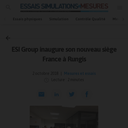
Essais physiques
Simulation
Contrôle Qualité
Mesures
Accueil
Mesures et essais
ESI Group inaugure son nouveau siège
France à Rungis
2 octobre 2018
Mesures et essais
Lecture : 2 minutes