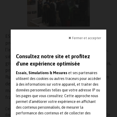
ESI Group, leader et pionnier des solutions de
✖ Fermer et accepter
prototypage virtuel, annonce aujourd’hui
l’inauguration de ses nouveaux bureaux à Rungis,
Consultez notre site et profitez
siège de sa filiale ESI France et premier site du
groupe sur le territoire français. L’éditeur français
d'une expérience optimisée
,
présent, dès sa création sur le Parc Icade de
Essais, Simulations & Mesures
et ses partenaires
Rungis, confirme son implantation sur ce site afin
utilisent des cookies ou autres traceurs pour accéder
de conserver la proximité avec ses clients
à des informations sur votre appareil, et traiter des
majoritairement présents dans l’ouest et le sud
données personnelles telles que votre adresse IP ou
les pages que vous consultez. Cette approche nous
franciliens.
permet d’améliorer votre expérience en affichant
des contenus personnalisés, de mesurer la
Ces nouveaux locaux s’inscrivent dans la stratégie du Groupe et
performance des contenus et de collecter des
dans son projet de transformation. Ils permettront notamment le