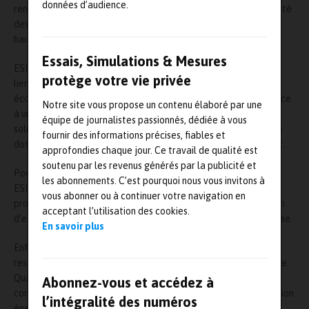
données d’audience.
renforcement des synergies entre les équipes et la transversalité
des compétences et des solutions afin d’offrir des prestations à
haute valeur ajoutée pour les acteurs industriels.
Essais, Simulations & Mesures
ESI a aménagé ses locaux pour lui permettre de renforcer ses
protège votre vie privée
liens avec ses clients français et internationaux et son
écosystème, le tout dans une logique d’innovation ouverte. Grâce
Notre site vous propose un contenu élaboré par une
à un étage entièrement dédié aux démonstrations de ses
équipe de journalistes passionnés, dédiée à vous
solutions digitales, aux réunions et à la cocréation, le Groupe se
fournir des informations précises, fiables et
dote d’outils indispensables pour accélérer son développement.
approfondies chaque jour. Ce travail de qualité est
soutenu par les revenus générés par la publicité et
Pour favoriser le bien-être et le confort de ses collaborateurs,
les abonnements. C’est pourquoi nous vous invitons à
ESI a repensé et agrandi ses espaces. Ces nouveaux locaux
vous abonner ou à continuer votre navigation en
proposent un environnement de travail optimal avec la création
acceptant l’utilisation des cookies.
d’espace de coworking, d’une cuisine aménagée et d’une terrasse.
En savoir plus
Enfin, le choix de l’immeuble s’inscrit dans l’engagement de
responsabilité sociale et environnementale d’ESI. Certifié Haute
Qualité Environnementale (HQE), il permettra au Groupe de
Abonnez-vous et accédez à
confirmer sa volonté d’une meilleure maitrise de sa consommation
l’intégralité des numéros
énergétique, le tout dans une démarche éco-responsable.