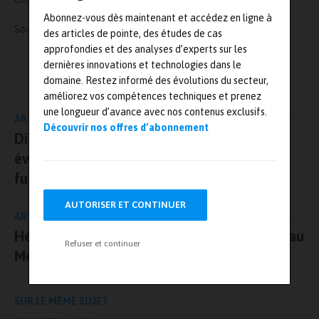
Abonnez-vous dès maintenant et accédez en ligne à
Source :
https://www.esi-group.com
des articles de pointe, des études de cas
approfondies et des analyses d’experts sur les
dernières innovations et technologies dans le
L'AUTEUR
domaine. Restez informé des évolutions du secteur,
Mesures-et-tests.com
améliorez vos compétences techniques et prenez
une longueur d’avance avec nos contenus exclusifs.
ARTICLE PRÉCÉDENT
Découvrir nos offres d’abonnement
Digital Industry Summit, le nouvel
événement de référence pour l’industrie du
futur
AUTORISER ET CONTINUER
ARTICLE SUIVANT
Hélios présente sa voiture photovoltaïque au
Refuser et continuer
Mondial de l’Automobile 2018
SUR LE MÊME SUJET